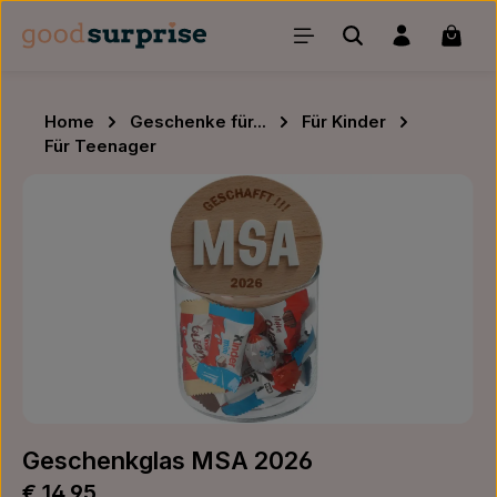
Zum Hauptinhalt springen
Waren
Home
Geschenke für...
Für Kinder
Für Teenager
Bildergalerie überspringen
Geschenkglas MSA 2026
Regulärer Preis:
€ 14,95