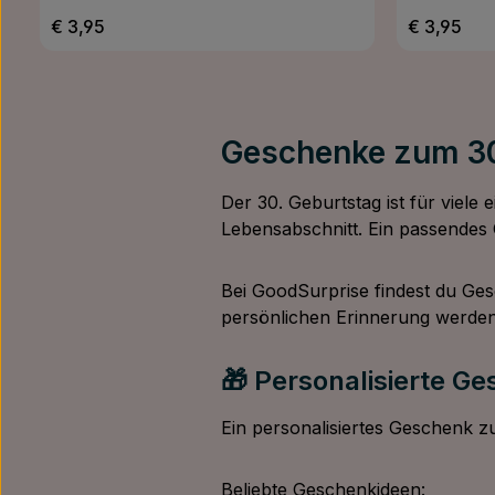
Regulärer Preis:
Regulärer 
€ 3,95
€ 3,95
Geschenke zum 30
Der 30. Geburtstag ist für viele
Lebensabschnitt. Ein passendes
Bei GoodSurprise findest du Ges
persönlichen Erinnerung werden
🎁 Personalisierte G
Ein personalisiertes Geschenk zu
Beliebte Geschenkideen: