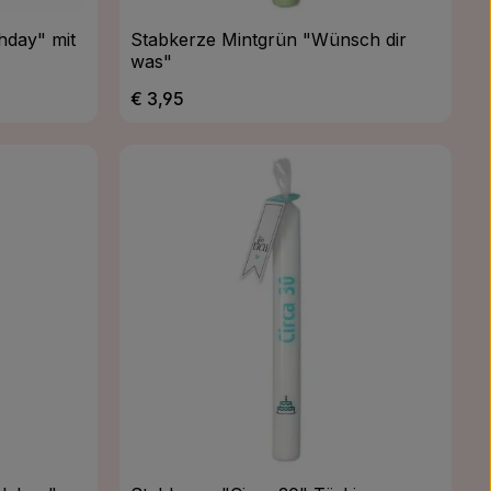
hday" mit
Stabkerze Mintgrün "Wünsch dir
was"
Regulärer Preis:
€ 3,95