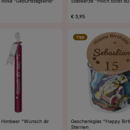
 Rosa "Geburtstagskind"
Stabkerze "Hoch sollst du
Preis:
Regulärer Preis:
€ 3,95
Tipp
 Himbeer "Wünsch dir
Geschenkglas "Happy Birt
Sternen