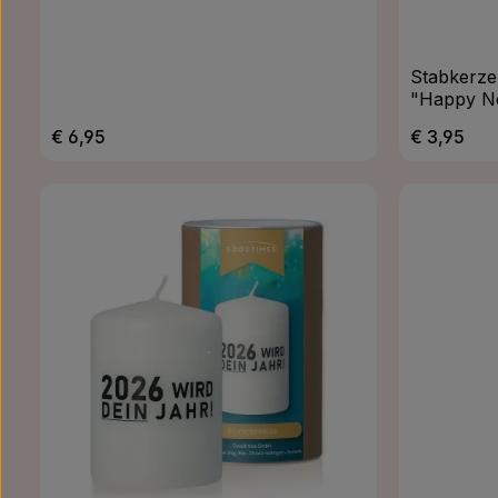
Stabkerze
"Happy N
Regulärer Preis:
Regulärer 
€ 6,95
€ 3,95