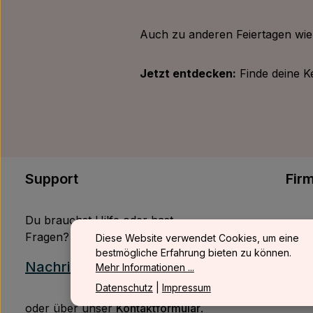
Auch zu anderen Feiertagen wi
Jetzt entdecken:
Finde deine Ke
Support
Fir
Du brauchst Hilfe oder hast
Werb
Fragen?
Diese Website verwendet Cookies, um eine
Wied
bestmögliche Erfahrung bieten zu können.
Nachricht senden
Mehr Informationen ...
B2B
Datenschutz
|
Impressum
oder über unser
Kontaktformular
.