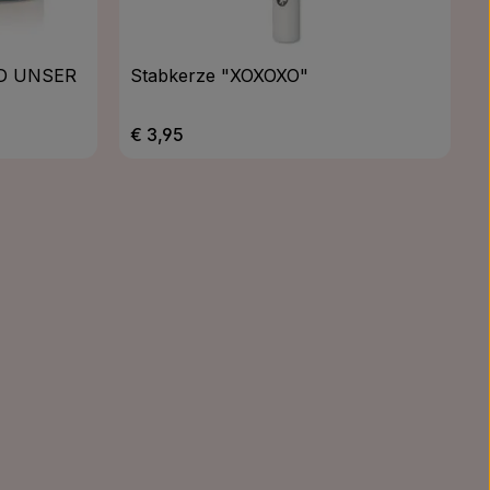
RD UNSER
Stabkerze "XOXOXO"
Regulärer Preis:
€ 3,95