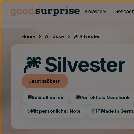
um Hauptinhalt springen
Zur Hauptnavigation springen
Anlässe
Geschenk
Home
Anlässe
🎆 Silvester
🎆 Silvester
Jetzt stöbern
🚚
Schnell bei dir
🎁
Perfekt als Geschenk
✨
Mit persönlicher Note
🇩🇪
Made in Germ