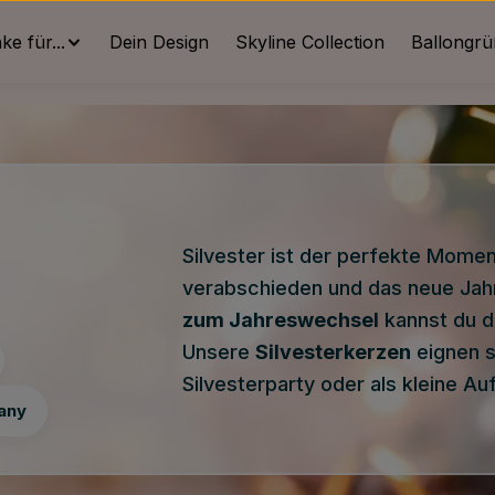
e für...
Dein Design
Skyline Collection
Ballongr
Silvester ist der perfekte Mome
verabschieden und das neue Jahr
zum Jahreswechsel
kannst du di
Unsere
Silvesterkerzen
eignen si
Silvesterparty oder als kleine A
any