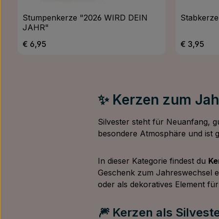
Stumpenkerze "2026 WIRD DEIN
Stabkerze
JAHR"
Regulärer Preis:
Regulärer 
€ 6,95
€ 3,95
✨ Kerzen zum Jah
Silvester steht für Neuanfang
besondere Atmosphäre und ist g
In dieser Kategorie findest du
Ke
Geschenk zum Jahreswechsel eig
oder als dekoratives Element fü
🎆 Kerzen als Silvest