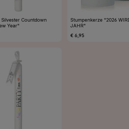
 Silvester Countdown
Stumpenkerze "2026 WI
ew Year"
JAHR"
Preis:
Regulärer Preis:
€ 6,95