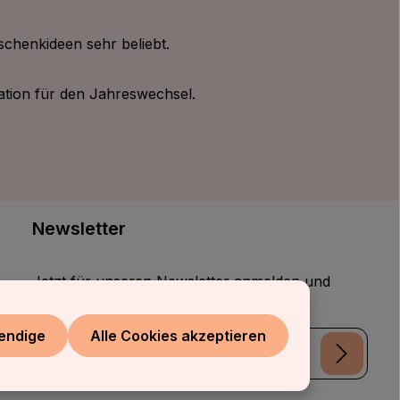
schenkideen sehr beliebt.
ation für den Jahreswechsel.
Newsletter
Jetzt für unseren Newsletter anmelden und
nichts mehr verpassen!
endige
Alle Cookies akzeptieren
E-Mail-Adresse*
Datenschutz