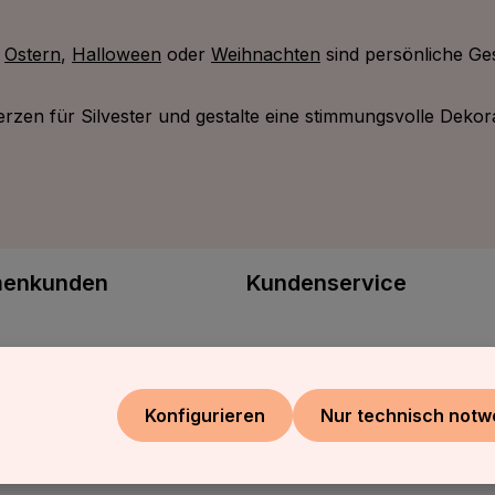
e
Ostern
,
Halloween
oder
Weihnachten
sind persönliche Ge
rzen für Silvester und gestalte eine stimmungsvolle Dekor
menkunden
Kundenservice
egeschenke
Versand & Zahlung
erverkäufer
Batterieentsorgung
Konfigurieren
Nur technisch notw
Kontakt