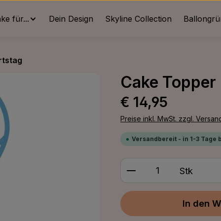
e für...
Dein Design
Skyline Collection
Ballongr
rtstag
Cake Topper B
Regulärer Preis:
€ 14,95
Preise inkl. MwSt. zzgl. Versa
Versandbereit - in 1-3 Tage 
Produkt Anzahl: G
Stk
In den W