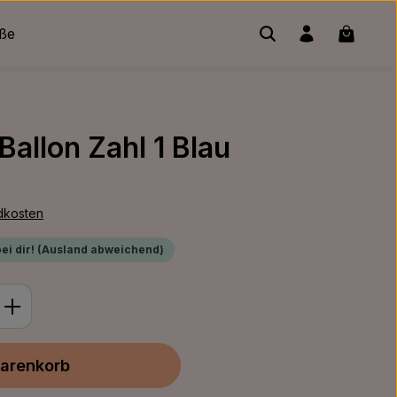
Warenko
üße
allon Zahl 1 Blau
ndkosten
bei dir! (Ausland abweichend)
ib den gewünschten Wert ein oder benu
arenkorb