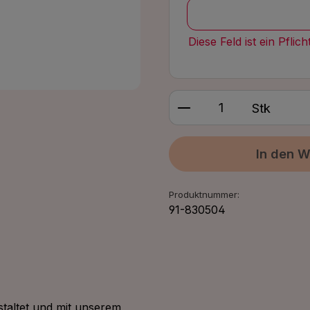
Diese Feld ist ein Pflich
Produkt Anzahl: G
Stk
In den W
Produktnummer:
91-830504
taltet und mit unserem