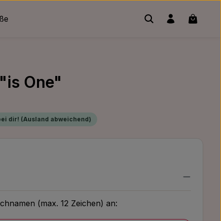
Warenko
üße
"is One"
bei dir! (Ausland abweichend)
chnamen (max. 12 Zeichen) an: