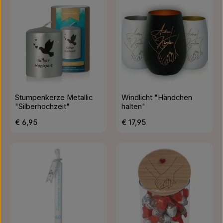
Stumpenkerze Metallic
Windlicht "Händchen
"Silberhochzeit"
halten"
Regulärer Preis:
Regulärer Preis:
€ 6,95
€ 17,95