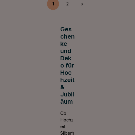
1
2
Seite
Seite
Ges
chen
ke
und
Dek
o für
Hoc
hzeit
&
Jubil
äum
Ob
Hochz
eit,
Silberh