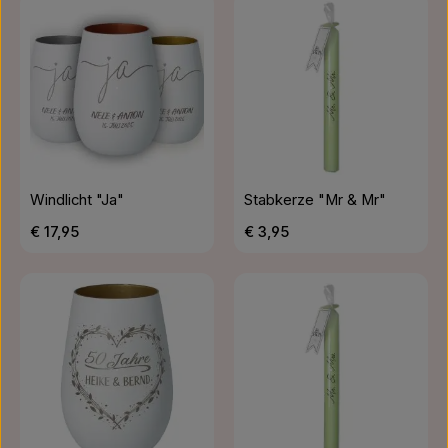
Windlicht "Ja"
Stabkerze "Mr & Mr"
Regulärer Preis:
Regulärer Preis:
€ 17,95
€ 3,95