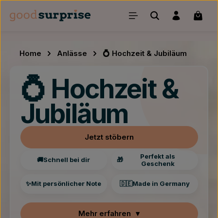
Zum Hauptinhalt springen
Waren
Home
Anlässe
💍 Hochzeit & Jubiläum
💍 Hochzeit &
Jubiläum
Jetzt stöbern
Perfekt als
🚚
Schnell bei dir
🎁
Geschenk
✨
Mit persönlicher Note
🇩🇪
Made in Germany
Mehr erfahren
▾