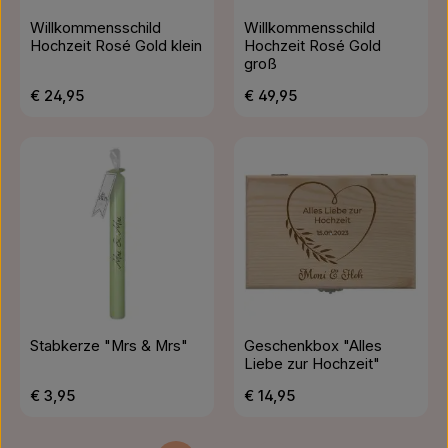
Willkommensschild
Willkommensschild
Hochzeit Rosé Gold klein
Hochzeit Rosé Gold
groß
Regulärer Preis:
Regulärer Preis:
€ 24,95
€ 49,95
Stabkerze "Mrs & Mrs"
Geschenkbox "Alles
Liebe zur Hochzeit"
Regulärer Preis:
Regulärer Preis:
€ 3,95
€ 14,95