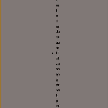
z
ei
t
o
d
er
Ju
bil
äu
m
H
ol
za
nh
än
g
er
mi
t
p
er