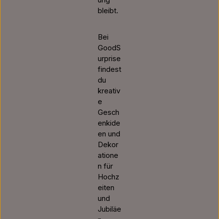
ung
bleibt.
Bei
GoodS
urprise
findest
du
kreativ
e
Gesch
enkide
en und
Dekor
atione
n für
Hochz
eiten
und
Jubiläe