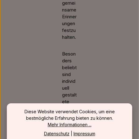
gemei
nsame
Erinner
ungen
festzu
halten.
Beson
ders
beliebt
sind
individ
uell
gestalt
ete
Gesch
Diese Website verwendet Cookies, um eine
enkide
bestmögliche Erfahrung bieten zu können.
en mit
Mehr Informationen ...
Name
Datenschutz
|
Impressum
n,