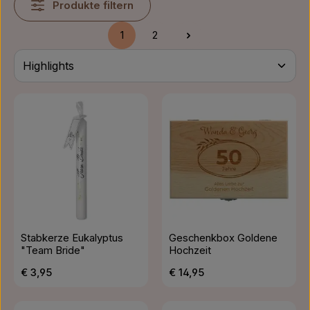
Produkte filtern
1
2
Seite
Seite
Stabkerze Eukalyptus
Geschenkbox Goldene
"Team Bride"
Hochzeit
Regulärer Preis:
Regulärer Preis:
€ 3,95
€ 14,95