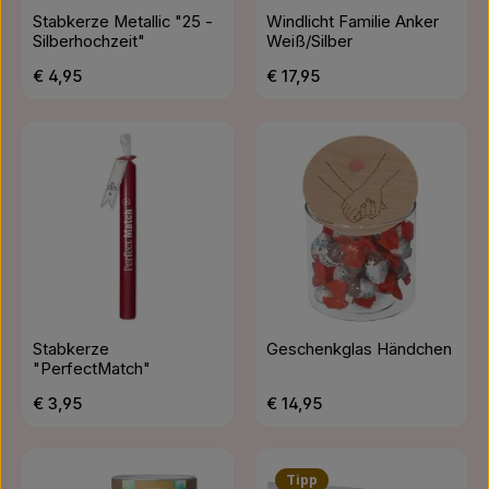
Stabkerze Metallic "25 -
Windlicht Familie Anker
Silberhochzeit"
Weiß/Silber
Regulärer Preis:
Regulärer Preis:
€ 4,95
€ 17,95
Stabkerze
Geschenkglas Händchen
"PerfectMatch"
Regulärer Preis:
Regulärer Preis:
€ 3,95
€ 14,95
Tipp