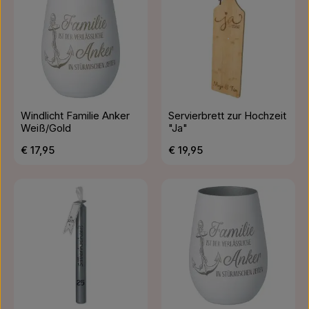
Windlicht Familie Anker
Servierbrett zur Hochzeit
Weiß/Gold
"Ja"
Regulärer Preis:
Regulärer Preis:
€ 17,95
€ 19,95