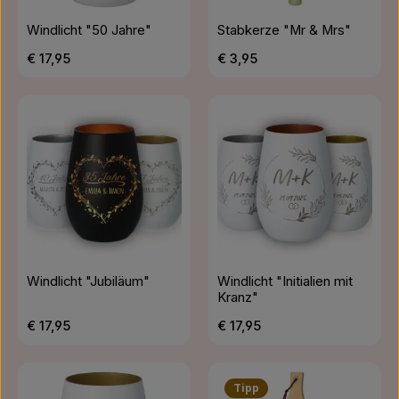
Windlicht "50 Jahre"
Stabkerze "Mr & Mrs"
Regulärer Preis:
Regulärer Preis:
€ 17,95
€ 3,95
Windlicht "Jubiläum"
Windlicht "Initialien mit
Kranz"
Regulärer Preis:
Regulärer Preis:
€ 17,95
€ 17,95
Tipp