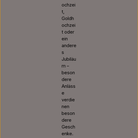
ochzei
t,
Goldh
ochzei
t oder
ein
andere
s
Jubiläu
m –
beson
dere
Anläss
e
verdie
nen
beson
dere
Gesch
enke.