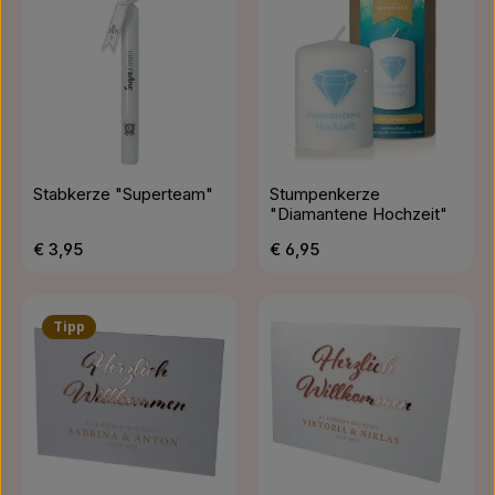
Stabkerze "Superteam"
Stumpenkerze
"Diamantene Hochzeit"
Regulärer Preis:
Regulärer Preis:
€ 3,95
€ 6,95
Tipp