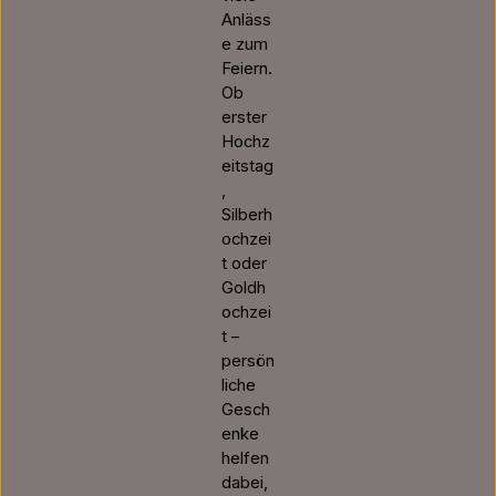
Anläss
e zum
Feiern.
Ob
erster
Hochz
eitstag
,
Silberh
ochzei
t oder
Goldh
ochzei
t –
persön
liche
Gesch
enke
helfen
dabei,