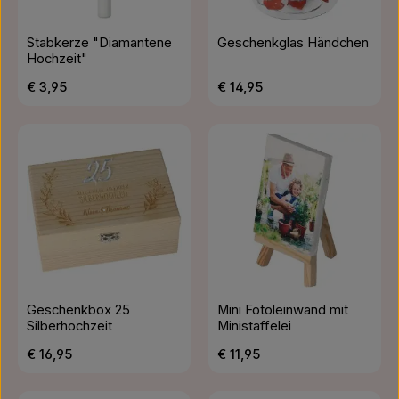
Stabkerze "Diamantene
Geschenkglas Händchen
Hochzeit"
Regulärer Preis:
Regulärer Preis:
€ 3,95
€ 14,95
Geschenkbox 25
Mini Fotoleinwand mit
Silberhochzeit
Ministaffelei
Regulärer Preis:
Regulärer Preis:
€ 16,95
€ 11,95