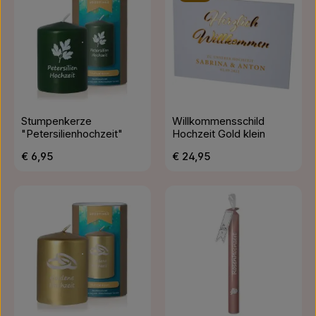
Stumpenkerze
Willkommensschild
"Petersilienhochzeit"
Hochzeit Gold klein
Regulärer Preis:
Regulärer Preis:
€ 6,95
€ 24,95