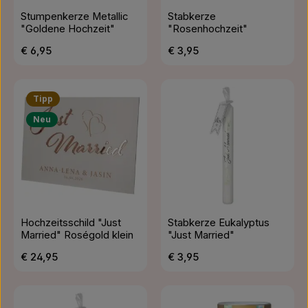
Stumpenkerze Metallic
Stabkerze
"Goldene Hochzeit"
"Rosenhochzeit"
Regulärer Preis:
Regulärer Preis:
€ 6,95
€ 3,95
Tipp
Neu
Hochzeitsschild "Just
Stabkerze Eukalyptus
Married" Roségold klein
"Just Married"
Regulärer Preis:
Regulärer Preis:
€ 24,95
€ 3,95