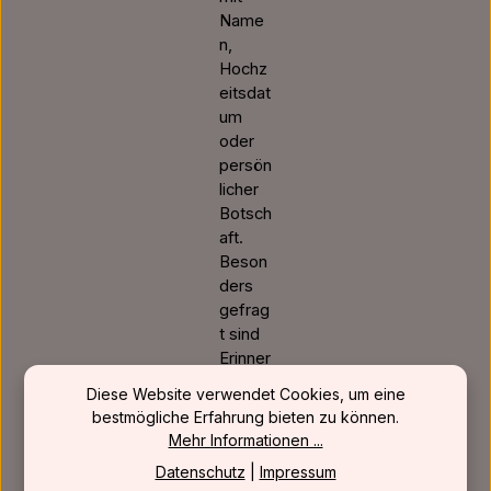
Name
n,
Hochz
eitsdat
um
oder
persön
licher
Botsch
aft.
Beson
ders
gefrag
t sind
Erinner
ungsst
Diese Website verwendet Cookies, um eine
ücke
bestmögliche Erfahrung bieten zu können.
mit
Mehr Informationen ...
individ
Datenschutz
|
Impressum
ueller