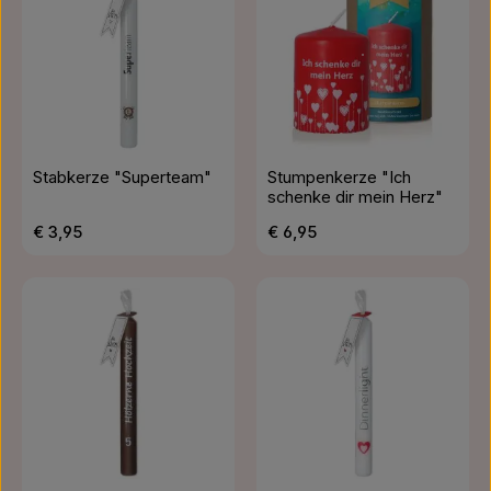
Stabkerze "Superteam"
Stumpenkerze "Ich
schenke dir mein Herz"
Regulärer Preis:
Regulärer Preis:
€ 3,95
€ 6,95