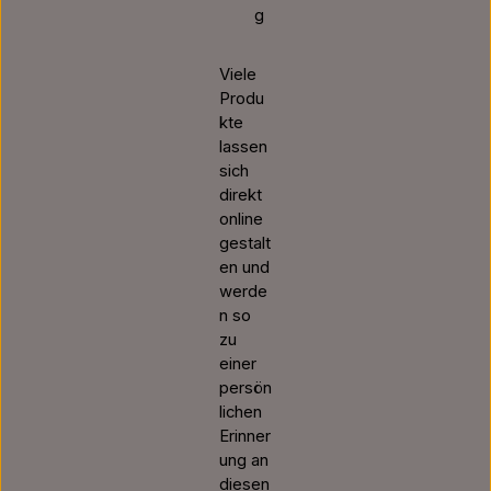
g
Viele
Produ
kte
lassen
sich
direkt
online
gestalt
en und
werde
n so
zu
einer
persön
lichen
Erinner
ung an
diesen