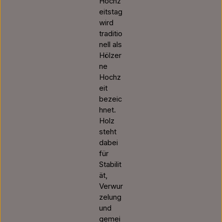
Hochz
eitstag
wird
traditio
nell als
Hölzer
ne
Hochz
eit
bezeic
hnet.
Holz
steht
dabei
für
Stabilit
ät,
Verwur
zelung
und
gemei