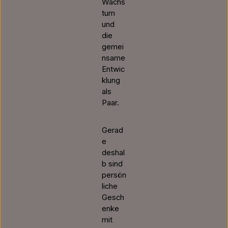
Wachs
tum
und
die
gemei
nsame
Entwic
klung
als
Paar.
Gerad
e
deshal
b sind
persön
liche
Gesch
enke
mit