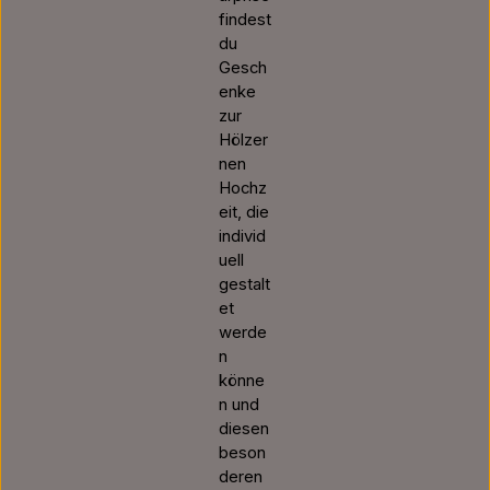
findest
du
Gesch
enke
zur
Hölzer
nen
Hochz
eit, die
individ
uell
gestalt
et
werde
n
könne
n und
diesen
beson
deren