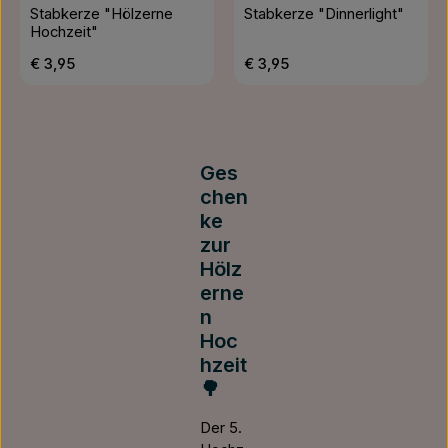
Stabkerze "Hölzerne
Stabkerze "Dinnerlight"
Hochzeit"
Regulärer Preis:
Regulärer Preis:
€ 3,95
€ 3,95
Ges
chen
ke
zur
Hölz
erne
n
Hoc
hzeit
🌳
Der 5.