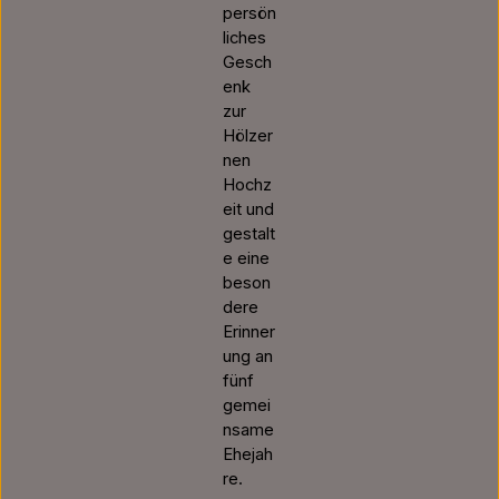
persön
liches
Gesch
enk
zur
Hölzer
nen
Hochz
eit und
gestalt
e eine
beson
dere
Erinner
ung an
fünf
gemei
nsame
Ehejah
re.