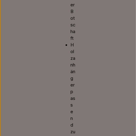
er
B
ot
sc
ha
ft
H
ol
za
nh
än
g
er
p
as
s
e
n
d
zu