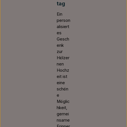
tag
Ein
person
alisiert
es
Gesch
enk
zur
Hölzer
nen
Hochz
eit ist
eine
schön
e
Möglic
hkeit,
gemei
nsame
Erinner