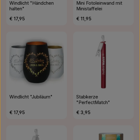
Windlicht "Händchen
Mini Fotoleinwand mit
halten"
Ministaffelei
Regulärer Preis:
Regulärer Preis:
€ 17,95
€ 11,95
Windlicht "Jubiläum"
Stabkerze
"PerfectMatch"
Regulärer Preis:
Regulärer Preis:
€ 17,95
€ 3,95