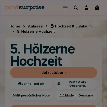
Zum Hauptinhalt springen
Waren
Home
Anlässe
💍 Hochzeit & Jubiläum
5. Hölzerne Hochzeit
5. Hölzerne
Hochzeit
Jetzt stöbern
Perfekt als
🚚
Schnell bei dir
🎁
Geschenk
✨
Mit persönlicher Note
🇩🇪
Made in Germany