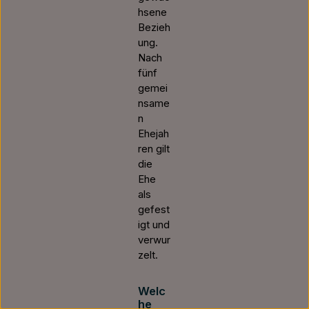
hsene
Bezieh
ung.
Nach
fünf
gemei
nsame
n
Ehejah
ren gilt
die
Ehe
als
gefest
igt und
verwur
zelt.
Welc
he