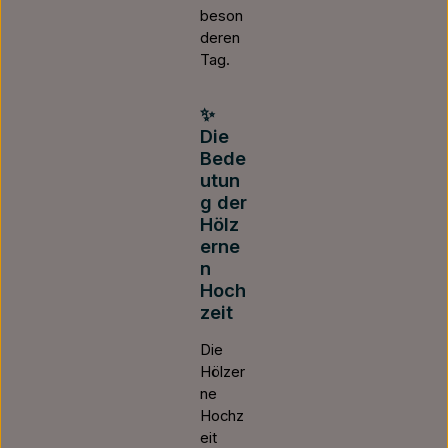
beson
deren
Tag.
✨
Die
Bede
utun
g der
Hölz
erne
n
Hoch
zeit
Die
Hölzer
ne
Hochz
eit