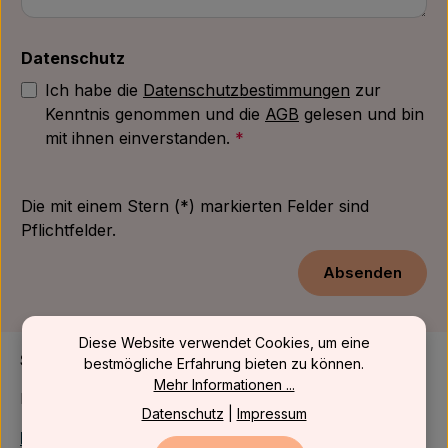
Datenschutz
Ich habe die
Datenschutzbestimmungen
zur
Kenntnis genommen und die
AGB
gelesen und bin
mit ihnen einverstanden.
*
Die mit einem Stern (*) markierten Felder sind
Pflichtfelder.
Absenden
Diese Website verwendet Cookies, um eine
Support
bestmögliche Erfahrung bieten zu können.
Mehr Informationen ...
Du brauchst Hilfe oder hast Fragen?
Datenschutz
|
Impressum
Nachricht senden