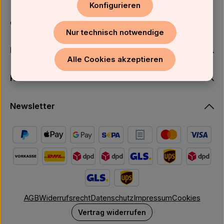
Konfigurieren
oder über unser
Kontaktformular
.
Nur technisch notwendige
Firmenkunden
Alle Cookies akzeptieren
Kundenservice
Newsletter
AGB
Widerrufsrecht
Datenschutz
Impressum
Cookies
Vertrag widerrufen