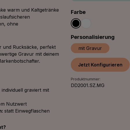
nke warm und Kaltgetränke
auswählen
Farbe
slaufsicheren
ken, ohne
Schwarz
Weiß
ausw
Personalisierung
er und Rucksäcke, perfekt
mit Gravur
hwertige Gravur mit deinem
Markenbotschafter.
Jetzt Konfigurieren
Produktnummer:
DD2001.SZ.MG
individuell graviert mit
em Nutzwert
n:
statt Einwegflaschen
ht?