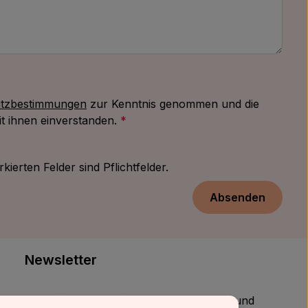
tzbestimmungen
zur Kenntnis genommen und die
t ihnen einverstanden.
*
kierten Felder sind Pflichtfelder.
Absenden
Newsletter
Jetzt für unseren Newsletter anmelden und