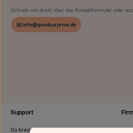
Schreib uns direkt über das Kontaktformular oder auc
✉️ info@goodsurprise.de
Support
Fir
Du brauchst Hilfe oder hast
Werb