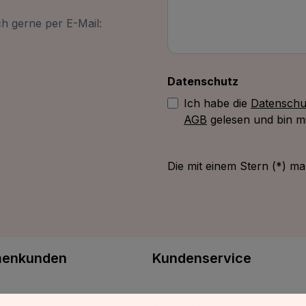
h gerne per E-Mail:
Datenschutz
Ich habe die
Datenschu
AGB
gelesen und bin mi
Die mit einem Stern (*) mar
menkunden
Kundenservice
egeschenke
Versand & Zahlung