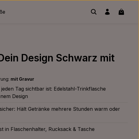
Warenko
üße
 Dein Design Schwarz mit
rung:
mit Gravur
eden Tag sichtbar ist: Edelstahl-Trinkflasche
deinem Design
fsicher: Hält Getränke mehrere Stunden warm oder
st in Flaschenhalter, Rucksack & Tasche