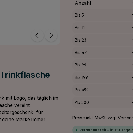
Anzahl
Bis
5
Bis
11
Bis
23
Bis
47
Bis
99
-Trinkflasche
Bis
199
Bis
499
k mit Logo, das täglich im
Ab
500
lasche vereint
rbeitergeschenk, für
Preise inkl. MwSt. zzgl. Versa
st deine Marke immer
Versandbereit - in 1-3 Tage 