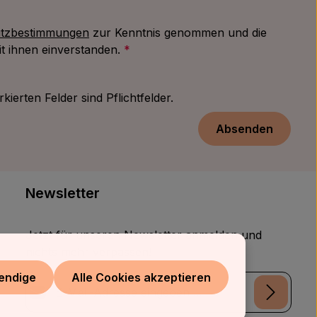
tzbestimmungen
zur Kenntnis genommen und die
t ihnen einverstanden.
*
kierten Felder sind Pflichtfelder.
Absenden
Newsletter
Jetzt für unseren Newsletter anmelden und
nichts mehr verpassen!
endige
Alle Cookies akzeptieren
E-Mail-Adresse*