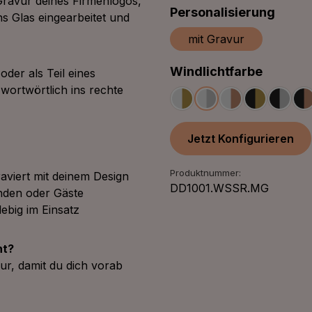
Gravur deines Firmenlogos,
ausw
Personalisierung
s Glas eingearbeitet und
mit Gravur
auswäh
Windlichtfarbe
der als Teil eines
 wortwörtlich ins rechte
Weiß/Gold
Weiß/Silber
Weiß/Bronze
Schwarz/G
Schwa
S
Jetzt Konfigurieren
Produktnummer:
raviert mit deinem Design
DD1001.WSSR.MG
nden oder Gäste
ebig im Einsatz
ht?
ur, damit du dich vorab