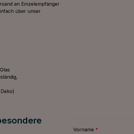
ersand an Einzelempfänger
einfach über unser
 Glas
ständig,
 Deko)
 besondere
Vorname
*