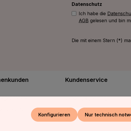
Datenschutz
Ich habe die
Datenschu
AGB
gelesen und bin mi
Die mit einem Stern (*) mar
menkunden
Kundenservice
egeschenke
Versand & Zahlung
erverkäufer
Batterieentsorgung
Konfigurieren
Nur technisch notw
Kontakt