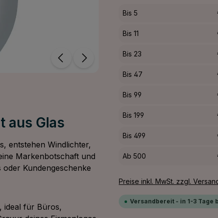
Bis
5
Bis
11
Bis
23
Bis
47
Bis
99
Bis
199
ht aus Glas
Bis
499
s, entstehen Windlichter,
 deine Markenbotschaft und
Ab
500
nts oder Kundengeschenke
Preise inkl. MwSt. zzgl. Versa
Versandbereit - in 1-3 Tage 
 ideal für Büros,