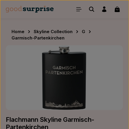
Zum Hauptinhalt springen
Waren
Home
Skyline Collection
G
Garmisch-Partenkirchen
Bildergalerie überspringen
Flachmann Skyline Garmisch-
Partenkirchen