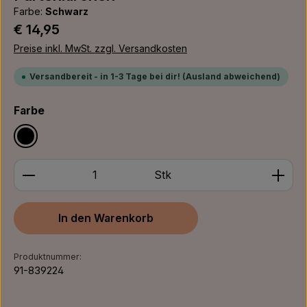
Farbe:
Schwarz
Regulärer Preis:
€ 14,95
Preise inkl. MwSt. zzgl. Versandkosten
Versandbereit - in 1-3 Tage bei dir! (Ausland abweichend)
auswählen
Farbe
Schwarz
Produkt Anzahl: Gib den gewünschten Wert ein ode
Stk
In den Warenkorb
Produktnummer:
91-839224