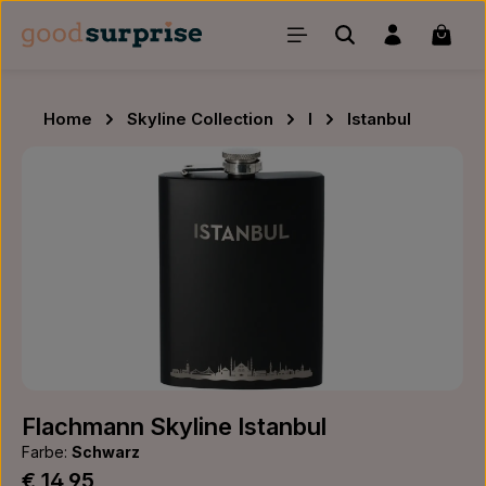
Zum Hauptinhalt springen
Waren
Home
Skyline Collection
I
Istanbul
Bildergalerie überspringen
Flachmann Skyline Istanbul
Farbe:
Schwarz
Regulärer Preis:
€ 14,95