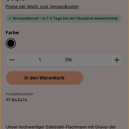
Preise inkl. MwSt. zzgl. Versandkosten
Versandbereit - in 1-3 Tage bei dir! (Ausland abweichend)
auswählen
Farbe
Schwarz
Produkt Anzahl: Gib den gewünschten Wert ein ode
Stk
In den Warenkorb
Produktnummer:
91-843474
Unser hochwertiger Edelstahl-Flachmann mit Gravur der