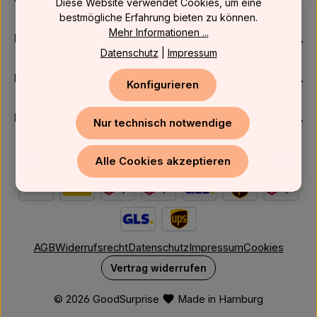
Diese Website verwendet Cookies, um eine
bestmögliche Erfahrung bieten zu können.
Mehr Informationen ...
Firmenkunden
Datenschutz
|
Impressum
Kundenservice
Konfigurieren
Newsletter
Nur technisch notwendige
Alle Cookies akzeptieren
AGB
Widerrufsrecht
Datenschutz
Impressum
Cookies
Vertrag widerrufen
© 2026 GoodSurprise
Made in Hamburg