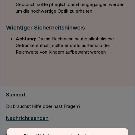
Gebrauch sollte pfleglich damit umgegangen werden,
um die hochwertige Optik zu erhalten
Wichtiger Sicherheitshinweis
Achtung:
Da ein Flachmann häufig alkoholische
Getränke enthält, sollte er stets außerhalb der
Reichweite von Kindern aufbewahrt werden
Support
Du brauchst Hilfe oder hast Fragen?
Nachricht senden
oder über unser
Kontaktformular
.