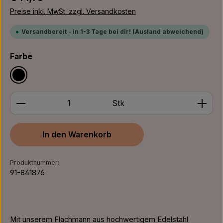
Preise inkl. MwSt. zzgl. Versandkosten
Versandbereit - in 1-3 Tage bei dir! (Ausland abweichend)
auswählen
Farbe
Schwarz
Produkt Anzahl: Gib den gewünschten Wert ein ode
Stk
In den Warenkorb
Produktnummer:
91-841876
Mit unserem Flachmann aus hochwertigem Edelstahl