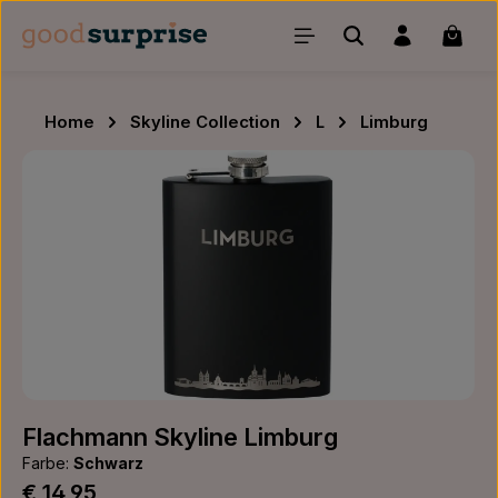
Zum Hauptinhalt springen
Waren
Home
Skyline Collection
L
Limburg
Bildergalerie überspringen
Flachmann Skyline Limburg
Farbe:
Schwarz
Regulärer Preis:
€ 14,95