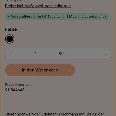
Preise inkl. MwSt. zzgl. Versandkosten
Versandbereit - in 1-3 Tage bei dir! (Ausland abweichend)
auswählen
Farbe
Schwarz
Produkt Anzahl: Gib den gewünschten Wert ein ode
Stk
In den Warenkorb
Produktnummer:
91-844648
Unser hochwertiger Edelstahl-Flachmann mit Gravur der