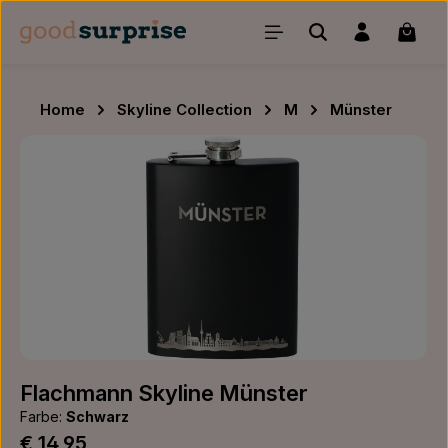
Zum Hauptinhalt springen
Waren
Home
Skyline Collection
M
Münster
Bildergalerie überspringen
Flachmann Skyline Münster
Farbe:
Schwarz
Regulärer Preis:
€ 14,95