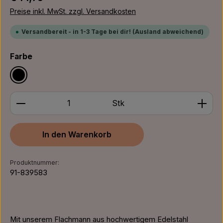
Preise inkl. MwSt. zzgl. Versandkosten
Versandbereit - in 1-3 Tage bei dir! (Ausland abweichend)
auswählen
Farbe
Schwarz
Produkt Anzahl: Gib den gewünschten Wert ein ode
Stk
In den Warenkorb
Produktnummer:
91-839583
Mit unserem Flachmann aus hochwertigem Edelstahl