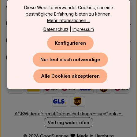
oder über unser
Kontaktformular
.
Diese Website verwendet Cookies, um eine
bestmögliche Erfahrung bieten zu können.
Mehr Informationen ...
Firmenkunden
Datenschutz
|
Impressum
Kundenservice
Konfigurieren
Newsletter
Nur technisch notwendige
Alle Cookies akzeptieren
AGB
Widerrufsrecht
Datenschutz
Impressum
Cookies
Vertrag widerrufen
© 2026 GoodSurprise
Made in Hamburg