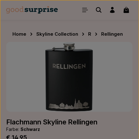
Zum Hauptinhalt springen
Waren
Home
Skyline Collection
R
Rellingen
Bildergalerie überspringen
Flachmann Skyline Rellingen
Farbe:
Schwarz
Regulärer Preis:
€ 14,95