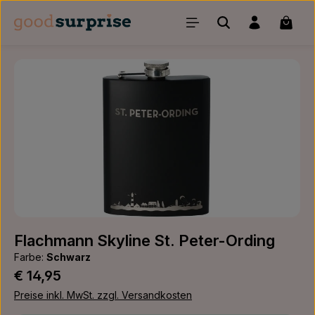
Zum Hauptinhalt springen
Waren
Bildergalerie überspringen
Flachmann Skyline St. Peter-Ording
Farbe:
Schwarz
Regulärer Preis:
€ 14,95
Preise inkl. MwSt. zzgl. Versandkosten