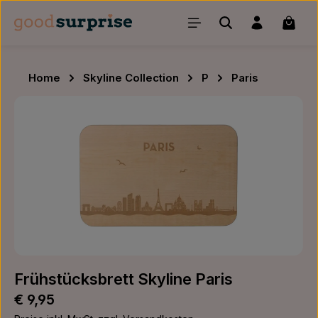
Zum Hauptinhalt springen
Waren
Home
Skyline Collection
P
Paris
Bildergalerie überspringen
Frühstücksbrett Skyline Paris
Regulärer Preis:
€ 9,95