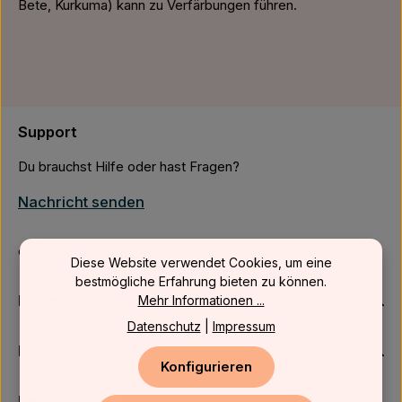
Bete, Kurkuma) kann zu Verfärbungen führen.
Support
Du brauchst Hilfe oder hast Fragen?
Nachricht senden
oder über unser
Kontaktformular
.
Diese Website verwendet Cookies, um eine
bestmögliche Erfahrung bieten zu können.
Firmenkunden
Mehr Informationen ...
Datenschutz
|
Impressum
Kundenservice
Konfigurieren
Newsletter