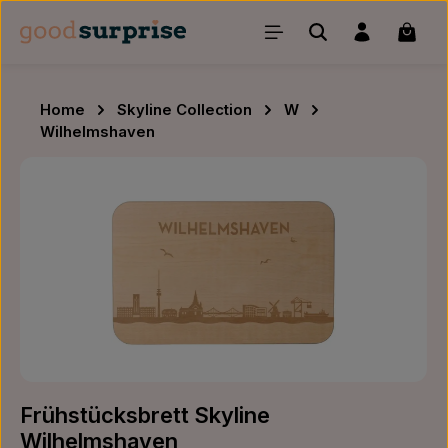
Zum Hauptinhalt springen
Waren
Home
Skyline Collection
W
Wilhelmshaven
Bildergalerie überspringen
Frühstücksbrett Skyline
Wilhelmshaven