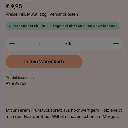
Regulärer Preis:
€ 9,95
Preise inkl. MwSt. zzgl. Versandkosten
Versandbereit - in 1-3 Tage bei dir! (Ausland abweichend)
Produkt Anzahl: Gib den gewünschten Wert ein ode
Stk
In den Warenkorb
Produktnummer:
91-834762
Mit unserem Frühstücksbrett aus hochwertigem Holz erlebt
man den Flair der Stadt Wilhelmshaven schon am Morgen.