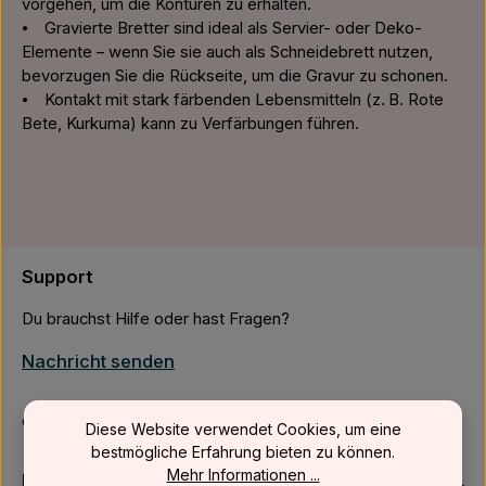
vorgehen, um die Konturen zu erhalten.
⦁ Gravierte Bretter sind ideal als Servier- oder Deko-
Elemente – wenn Sie sie auch als Schneidebrett nutzen,
bevorzugen Sie die Rückseite, um die Gravur zu schonen.
⦁ Kontakt mit stark färbenden Lebensmitteln (z. B. Rote
Bete, Kurkuma) kann zu Verfärbungen führen.
Support
Du brauchst Hilfe oder hast Fragen?
Nachricht senden
oder über unser
Kontaktformular
.
Diese Website verwendet Cookies, um eine
bestmögliche Erfahrung bieten zu können.
Mehr Informationen ...
Firmenkunden