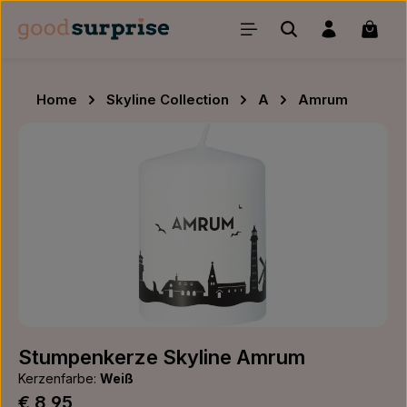
Zum Hauptinhalt springen
Waren
Home
Skyline Collection
A
Amrum
Bildergalerie überspringen
Stumpenkerze Skyline Amrum
Kerzenfarbe:
Weiß
Regulärer Preis:
€ 8,95