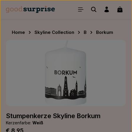
Zum Hauptinhalt springen
Waren
Home
Skyline Collection
B
Borkum
Bildergalerie überspringen
Stumpenkerze Skyline Borkum
Kerzenfarbe:
Weiß
Regulärer Preis:
€ 8,95