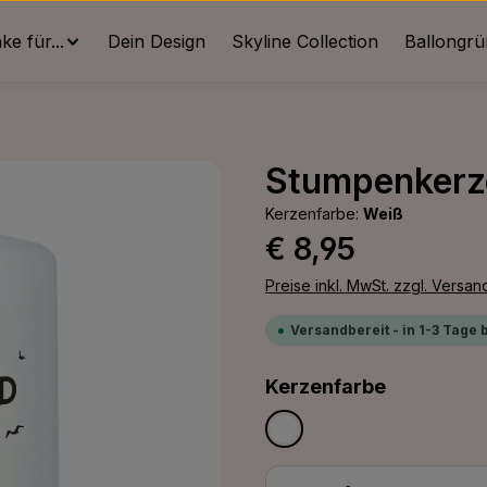
e für...
Dein Design
Skyline Collection
Ballongr
Stumpenkerze
Kerzenfarbe:
Weiß
Regulärer Preis:
€ 8,95
Preise inkl. MwSt. zzgl. Versa
Versandbereit - in 1-3 Tage 
auswähle
Kerzenfarbe
Weiß
Produkt Anzahl: G