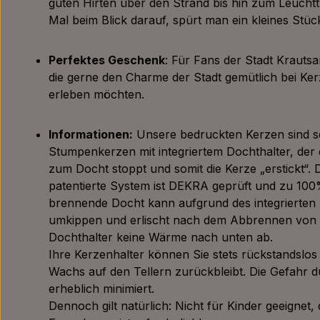
guten Hirten über den Strand bis hin zum Leucht
Mal beim Blick darauf, spürt man ein kleines Stü
Perfektes Geschenk
: Für Fans der Stadt Krautsa
die gerne den Charme der Stadt gemütlich bei Ke
erleben möchten.
Informationen:
Unsere bedruckten Kerzen sind s
Stumpenkerzen mit integriertem Dochthalter, der
zum Docht stoppt und somit die Kerze „erstickt“. 
patentierte System ist DEKRA geprüft und zu 10
brennende Docht kann aufgrund des integrierten 
umkippen und erlischt nach dem Abbrennen von al
Dochthalter keine Wärme nach unten ab.
Ihre Kerzenhalter können Sie stets rückstandslos r
Wachs auf den Tellern zurückbleibt. Die Gefahr 
erheblich minimiert.
Dennoch gilt natürlich: Nicht für Kinder geeignet,