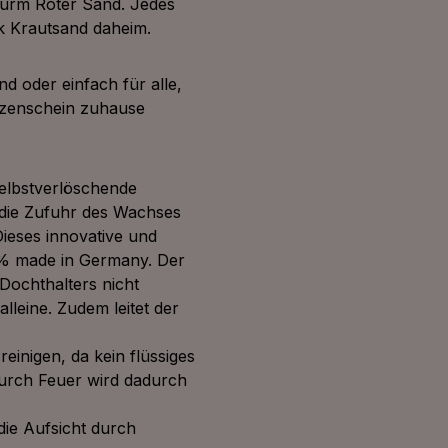
turm Roter Sand. Jedes
ck Krautsand daheim.
nd oder einfach für alle,
rzenschein zuhause
elbstverlöschende
 die Zufuhr des Wachses
Dieses innovative und
0% made in Germany. Der
Dochthalters nicht
leine. Zudem leitet der
einigen, da kein flüssiges
durch Feuer wird dadurch
 die Aufsicht durch