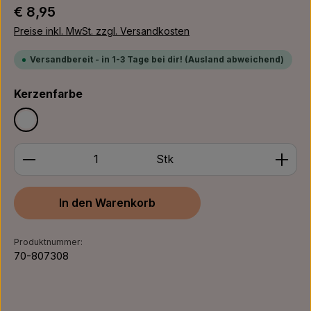
Regulärer Preis:
€ 8,95
Preise inkl. MwSt. zzgl. Versandkosten
Versandbereit - in 1-3 Tage bei dir! (Ausland abweichend)
auswählen
Kerzenfarbe
Weiß
Produkt Anzahl: Gib den gewünschten Wert ein ode
Stk
In den Warenkorb
Produktnummer:
70-807308