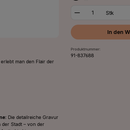
Produkt Anzahl: G
Stk
In den W
Produktnummer:
91-837688
erlebt man den Flair der
ine
: Die detailreiche Gravur
der Stadt – von der