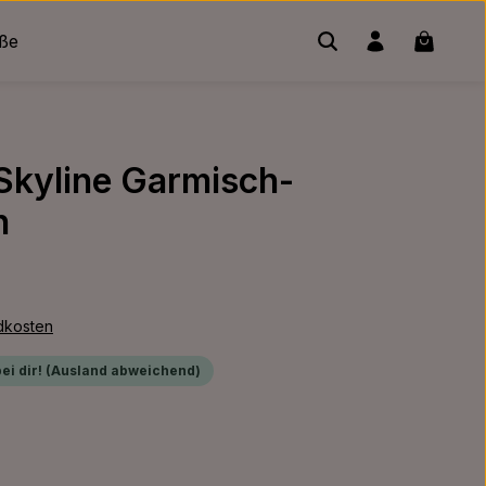
Warenko
üße
 Skyline Garmisch-
n
ndkosten
bei dir! (Ausland abweichend)