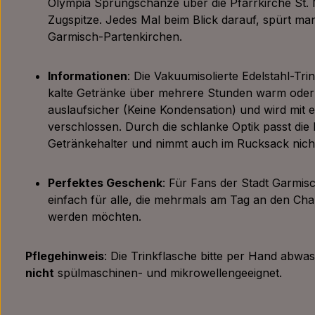
Olympia Sprungschanze über die Pfarrkirche St. M
Zugspitze. Jedes Mal beim Blick darauf, spürt man
Garmisch-Partenkirchen.
Informationen
: Die Vakuumisolierte Edelstahl-Tri
kalte Getränke über mehrere Stunden warm oder ka
auslaufsicher (Keine Kondensation) und wird mit
verschlossen. Durch die schlanke Optik passt die F
Getränkehalter und nimmt auch im Rucksack nicht
Perfektes Geschenk
: Für Fans der Stadt Garmis
einfach für alle, die mehrmals am Tag an den Cha
werden möchten.
Pflegehinweis
: Die Trinkflasche bitte per Hand abwas
nicht
spülmaschinen- und mikrowellengeeignet.