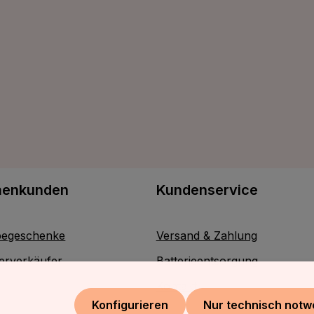
menkunden
Kundenservice
egeschenke
Versand & Zahlung
erverkäufer
Batterieentsorgung
Kontakt
Konfigurieren
Nur technisch notw