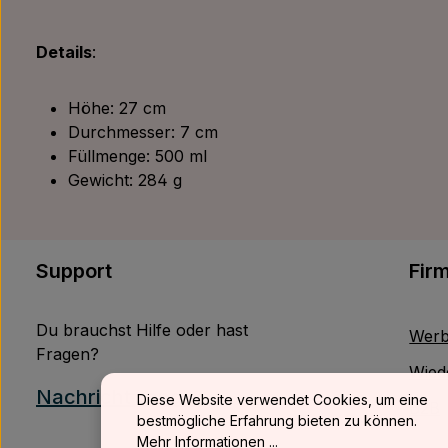
Details
:
Höhe: 27 cm
Durchmesser: 7 cm
Füllmenge: 500 ml
Gewicht: 284 g
Support
Fir
Du brauchst Hilfe oder hast
Werb
Fragen?
Wied
Nachricht senden
Diese Website verwendet Cookies, um eine
B2B
bestmögliche Erfahrung bieten zu können.
Mehr Informationen ...