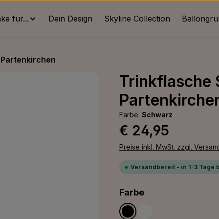
e für...
Dein Design
Skyline Collection
Ballongr
Partenkirchen
Trinkflasche
Partenkirche
Farbe:
Schwarz
Regulärer Preis:
€ 24,95
Preise inkl. MwSt. zzgl. Versa
Versandbereit - in 1-3 Tage 
auswählen
Farbe
Schwarz
Weiß