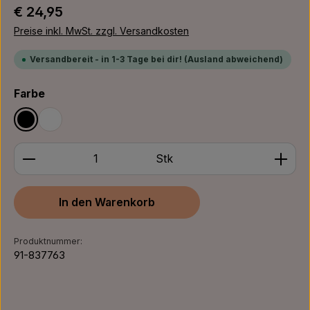
Regulärer Preis:
€ 24,95
Preise inkl. MwSt. zzgl. Versandkosten
Versandbereit - in 1-3 Tage bei dir! (Ausland abweichend)
auswählen
Farbe
Schwarz
Weiß
Produkt Anzahl: Gib den gewünschten Wert ein ode
Stk
In den Warenkorb
Produktnummer:
91-837763