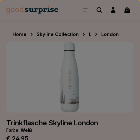
Zum Hauptinhalt springen
Waren
Home
Skyline Collection
L
London
Bildergalerie überspringen
Trinkflasche Skyline London
Farbe:
Weiß
Regulärer Preis:
€ 24,95