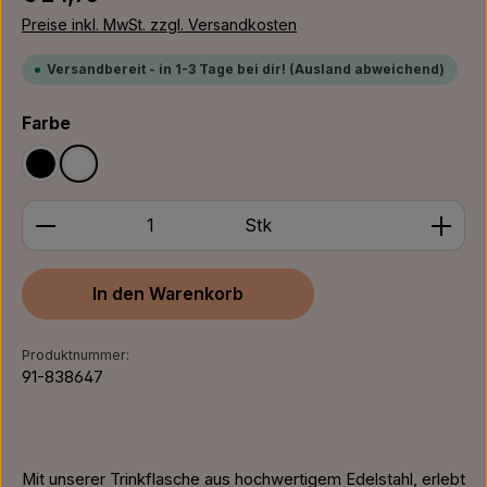
Preise inkl. MwSt. zzgl. Versandkosten
Versandbereit - in 1-3 Tage bei dir! (Ausland abweichend)
auswählen
Farbe
Schwarz
Weiß
Produkt Anzahl: Gib den gewünschten Wert ein ode
Stk
In den Warenkorb
Produktnummer:
91-838647
Mit unserer Trinkflasche aus hochwertigem Edelstahl, erlebt