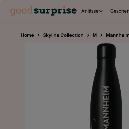
um Hauptinhalt springen
Zur Hauptnavigation springen
Anlässe
Geschenk
Home
Skyline Collection
M
Mannhei
Bildergalerie überspringen