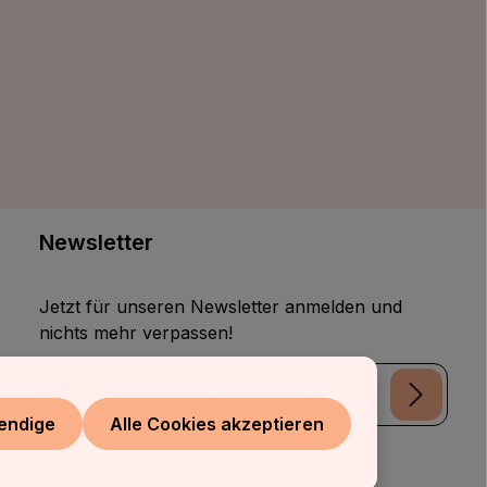
Newsletter
Jetzt für unseren Newsletter anmelden und
nichts mehr verpassen!
E-Mail-Adresse*
endige
Alle Cookies akzeptieren
Datenschutz
Die mit einem Stern (*) markierten Felder sind
Ich habe die
Datenschutzbestimmungen
zur