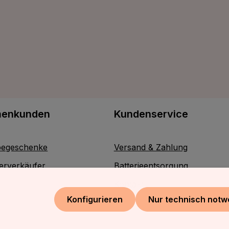
menkunden
Kundenservice
egeschenke
Versand & Zahlung
erverkäufer
Batterieentsorgung
Kontakt
Konfigurieren
Nur technisch notw