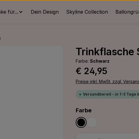
e für...
Dein Design
Skyline Collection
Ballongr
m
Trinkflasche
Farbe:
Schwarz
Regulärer Preis:
€ 24,95
Preise inkl. MwSt. zzgl. Versa
Versandbereit - in 1-3 Tage 
auswählen
Farbe
Schwarz
Weiß
Produkt Anzahl: G