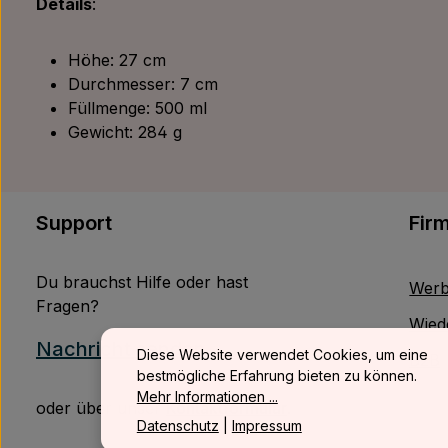
Details
:
Höhe: 27 cm
Durchmesser: 7 cm
Füllmenge: 500 ml
Gewicht: 284 g
Support
Fir
Du brauchst Hilfe oder hast
Werb
Fragen?
Wied
Nachricht senden
Diese Website verwendet Cookies, um eine
B2B
bestmögliche Erfahrung bieten zu können.
Mehr Informationen ...
oder über unser
Kontaktformular
.
Datenschutz
|
Impressum