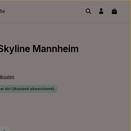
Warenko
üße
 Skyline Mannheim
ndkosten
bei dir! (Ausland abweichend)
ib den gewünschten Wert ein oder benu