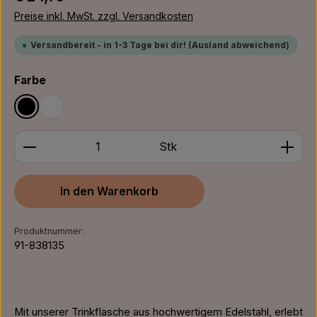
Preise inkl. MwSt. zzgl. Versandkosten
Versandbereit - in 1-3 Tage bei dir! (Ausland abweichend)
auswählen
Farbe
Schwarz
Weiß
Produkt Anzahl: Gib den gewünschten Wert ein ode
Stk
In den Warenkorb
Produktnummer:
91-838135
Mit unserer Trinkflasche aus hochwertigem Edelstahl, erlebt