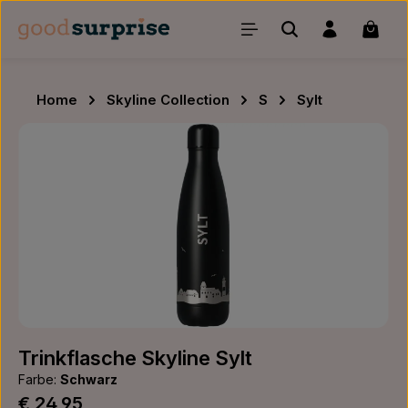
Zum Hauptinhalt springen
Waren
Home
Skyline Collection
S
Sylt
Bildergalerie überspringen
Trinkflasche Skyline Sylt
Farbe:
Schwarz
Regulärer Preis:
€ 24,95