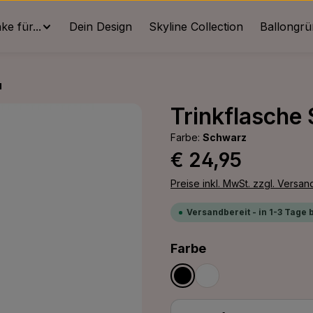
e für...
Dein Design
Skyline Collection
Ballongr
u
Trinkflasche
Farbe:
Schwarz
Regulärer Preis:
€ 24,95
Preise inkl. MwSt. zzgl. Versa
Versandbereit - in 1-3 Tage 
auswählen
Farbe
Schwarz
Weiß
Produkt Anzahl: G