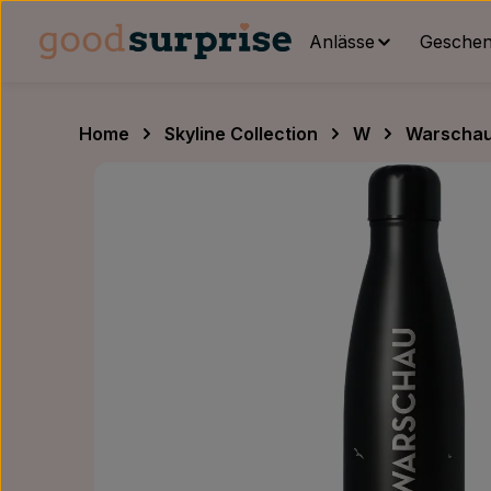
um Hauptinhalt springen
Zur Hauptnavigation springen
Anlässe
Geschenk
Home
Skyline Collection
W
Warscha
Bildergalerie überspringen