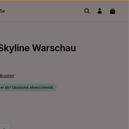
Warenko
üße
 Skyline Warschau
ndkosten
bei dir! (Ausland abweichend)
ib den gewünschten Wert ein oder benu