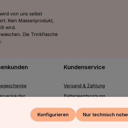
wird von uns selbst
ert. Kein Massenprodukt,
lt wird.
bwaschen. Die Trinkflasche
.
menkunden
Kundenservice
egeschenke
Versand & Zahlung
erverkäufer
Batterieentsorgung
Kontakt
Konfigurieren
Nur technisch notw