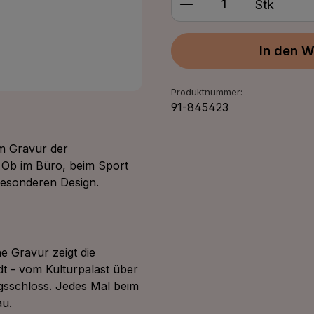
Stk
In den W
Produktnummer:
91-845423
um Gravur der
g. Ob im Büro, beim Sport
 besonderen Design.
he Gravur zeigt die
 - vom Kulturpalast über
gsschloss. Jedes Mal beim
au.