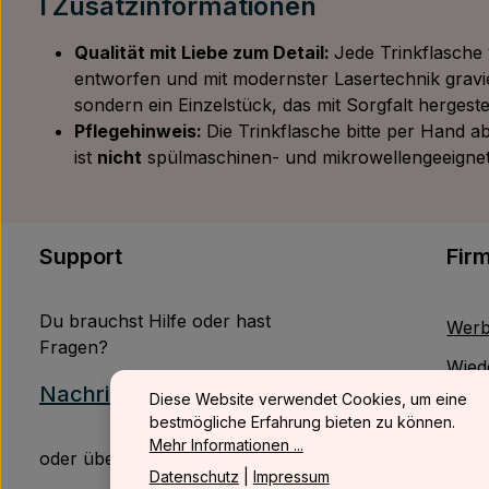
ℹ️ Zusatzinformationen
Qualität mit Liebe zum Detail:
Jede Trinkflasche 
entworfen und mit modernster Lasertechnik gravi
sondern ein Einzelstück, das mit Sorgfalt hergestel
Pflegehinweis:
Die Trinkflasche bitte per Hand a
ist
nicht
spülmaschinen- und mikrowellengeeignet
Support
Fir
Du brauchst Hilfe oder hast
Werb
Fragen?
Wied
Nachricht senden
Diese Website verwendet Cookies, um eine
B2B
bestmögliche Erfahrung bieten zu können.
Mehr Informationen ...
oder über unser
Kontaktformular
.
Datenschutz
|
Impressum