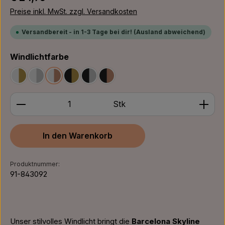
Preise inkl. MwSt. zzgl. Versandkosten
Versandbereit - in 1-3 Tage bei dir! (Ausland abweichend)
auswählen
Windlichtfarbe
Weiß/Gold
Weiß/Silber
Weiß/Bronze
Schwarz/Gold
Schwarz/Silber
Schwarz/Bronze
Produkt Anzahl: Gib den gewünschten Wert ein ode
Stk
In den Warenkorb
Produktnummer:
91-843092
Unser stilvolles Windlicht bringt die
Barcelona Skyline