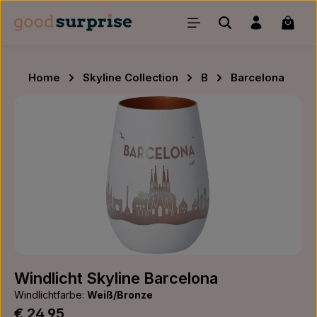
Zum Hauptinhalt springen
Waren
Home
Skyline Collection
B
Barcelona
Bildergalerie überspringen
Windlicht Skyline Barcelona
Windlichtfarbe:
Weiß/Bronze
Regulärer Preis:
€ 24,95