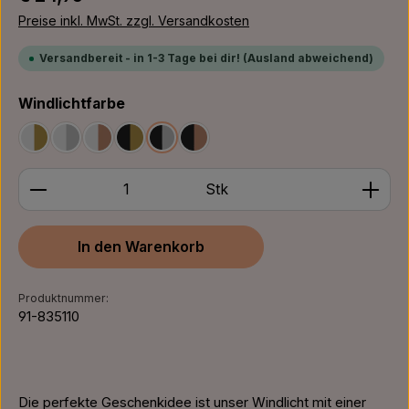
Preise inkl. MwSt. zzgl. Versandkosten
Versandbereit - in 1-3 Tage bei dir! (Ausland abweichend)
auswählen
Windlichtfarbe
Weiß/Gold
Weiß/Silber
Weiß/Bronze
Schwarz/Gold
Schwarz/Silber
Schwarz/Bronze
Produkt Anzahl: Gib den gewünschten Wert ein ode
Stk
In den Warenkorb
Produktnummer:
91-835110
Die perfekte Geschenkidee ist unser Windlicht mit einer