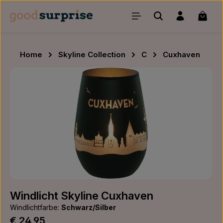
Zum Hauptinhalt springen
Waren
Home
Skyline Collection
C
Cuxhaven
Bildergalerie überspringen
Windlicht Skyline Cuxhaven
Windlichtfarbe:
Schwarz/Silber
Regulärer Preis:
€ 24,95