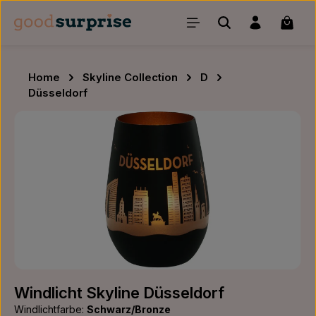
Zum Hauptinhalt springen
Waren
Home
Skyline Collection
D
Düsseldorf
Bildergalerie überspringen
Windlicht Skyline Düsseldorf
Windlichtfarbe:
Schwarz/Bronze