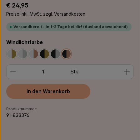
Regulärer Preis:
€ 24,95
Preise inkl. MwSt. zzgl. Versandkosten
Versandbereit - in 1-3 Tage bei dir! (Ausland abweichend)
auswählen
Windlichtfarbe
Weiß/Gold
Weiß/Silber
Weiß/Bronze
Schwarz/Gold
Schwarz/Silber
Schwarz/Bronze
Produkt Anzahl: Gib den gewünschten Wert ein ode
Stk
In den Warenkorb
Produktnummer:
91-833376