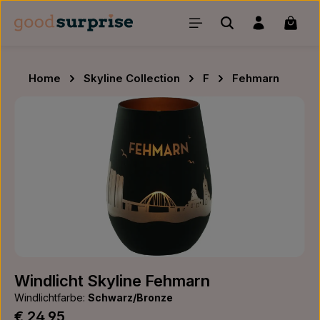
Zum Hauptinhalt springen
Waren
Home
Skyline Collection
F
Fehmarn
Bildergalerie überspringen
Windlicht Skyline Fehmarn
Windlichtfarbe:
Schwarz/Bronze
Regulärer Preis:
€ 24,95