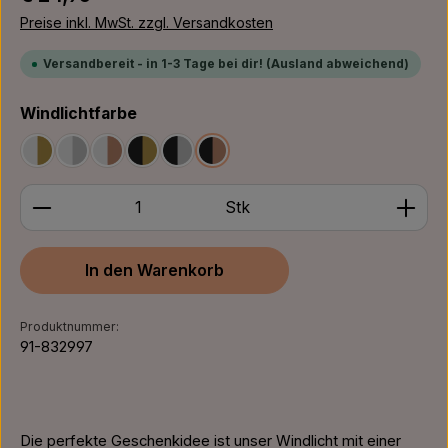
Preise inkl. MwSt. zzgl. Versandkosten
Versandbereit - in 1-3 Tage bei dir! (Ausland abweichend)
auswählen
Windlichtfarbe
Weiß/Gold
Weiß/Silber
Weiß/Bronze
Schwarz/Gold
Schwarz/Silber
Schwarz/Bronze
Produkt Anzahl: Gib den gewünschten Wert ein ode
Stk
In den Warenkorb
Produktnummer:
91-832997
Die perfekte Geschenkidee ist unser Windlicht mit einer