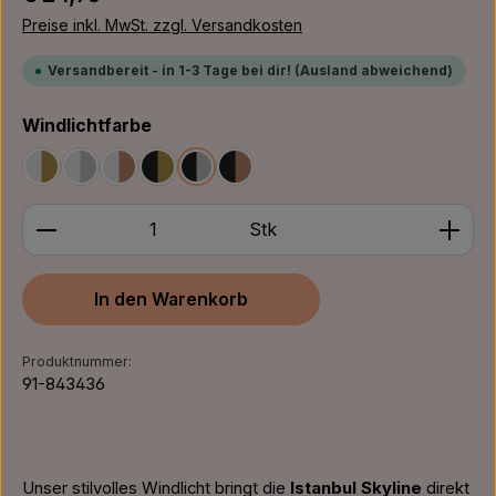
Preise inkl. MwSt. zzgl. Versandkosten
Versandbereit - in 1-3 Tage bei dir! (Ausland abweichend)
auswählen
Windlichtfarbe
Weiß/Gold
Weiß/Silber
Weiß/Bronze
Schwarz/Gold
Schwarz/Silber
Schwarz/Bronze
Produkt Anzahl: Gib den gewünschten Wert ein ode
Stk
In den Warenkorb
Produktnummer:
91-843436
Unser stilvolles Windlicht bringt die
Istanbul Skyline
direkt