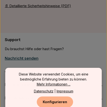
📄 Detaillierte Sicherheitshinweise (PDF)
Support
Du brauchst Hilfe oder hast Fragen?
Nachricht senden
oder über unser
Kontaktformular
.
Diese Website verwendet Cookies, um eine
bestmögliche Erfahrung bieten zu können.
Firmenkunden
Mehr Informationen ...
Datenschutz
|
Impressum
Kundenservice
Konfigurieren