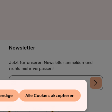
Newsletter
Jetzt für unseren Newsletter anmelden und
nichts mehr verpassen!
E-Mail-Adresse*
Datenschutz
endige
Alle Cookies akzeptieren
Die mit einem Stern (*) markierten Felder sind
Ich habe die
Datenschutzbestimmungen
zur
Pflichtfelder.
Kenntnis genommen und die
AGB
gelesen und