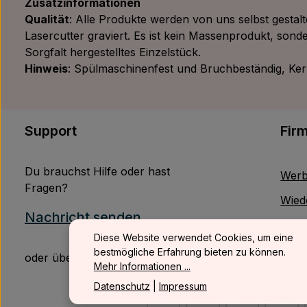
Zusatzinformationen
Qualität
: Alle Produkte werden von uns selbst gestal
Lasercutter graviert. Es ist kein Massenprodukt, sonde
Sorgfalt hergestelltes Einzelstück.
Hinweis
: Spülmaschinenfest und Bruchbeständig, Kerze
Support
Fir
Du brauchst Hilfe oder hast
Werb
Fragen?
Wied
Nachricht senden
B2B
Diese Website verwendet Cookies, um eine
bestmögliche Erfahrung bieten zu können.
oder über unser
Kontaktformular
.
Mehr Informationen ...
Datenschutz
|
Impressum