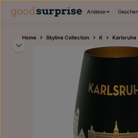
um Hauptinhalt springen
Zur Hauptnavigation springen
Anlässe
Geschenk
Home
Skyline Collection
K
Karlsruhe
Bildergalerie überspringen