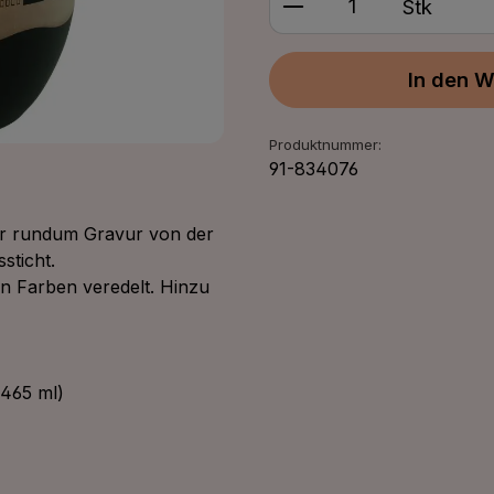
Stk
In den W
Produktnummer:
91-834076
ner rundum Gravur von der
sticht.
en Farben veredelt. Hinzu
465 ml)