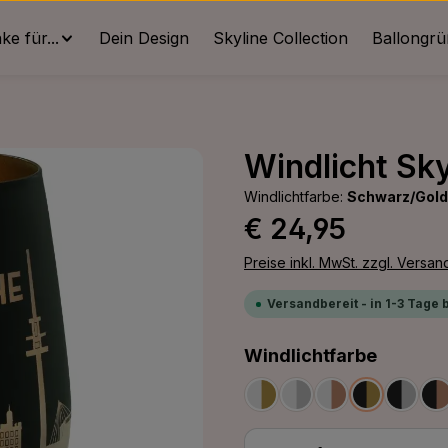
e für...
Dein Design
Skyline Collection
Ballongr
Windlicht Sky
Windlichtfarbe:
Schwarz/Gold
Regulärer Preis:
€ 24,95
Preise inkl. MwSt. zzgl. Versa
Versandbereit - in 1-3 Tage 
auswäh
Windlichtfarbe
Weiß/Gold
Weiß/Silber
Weiß/Bronze
Schwarz/G
Schwa
S
Produkt Anzahl: G