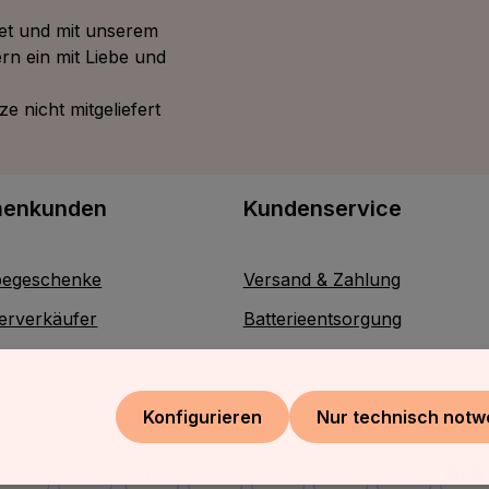
tet und mit unserem
rn ein mit Liebe und
 nicht mitgeliefert
menkunden
Kundenservice
egeschenke
Versand & Zahlung
erverkäufer
Batterieentsorgung
Kontakt
Konfigurieren
Nur technisch notw