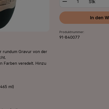
Stk
In den W
Produktnummer:
91-840077
ner rundum Gravur von der
cht.
en Farben veredelt. Hinzu
465 ml)