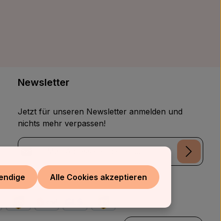
Newsletter
Jetzt für unseren Newsletter anmelden und
nichts mehr verpassen!
E-Mail-Adresse*
Datenschutz
endige
Alle Cookies akzeptieren
Die mit einem Stern (*) markierten Felder sind
Ich habe die
Datenschutzbestimmungen
zur
Pflichtfelder.
Kenntnis genommen und die
AGB
gelesen und
bin mit ihnen einverstanden.
*