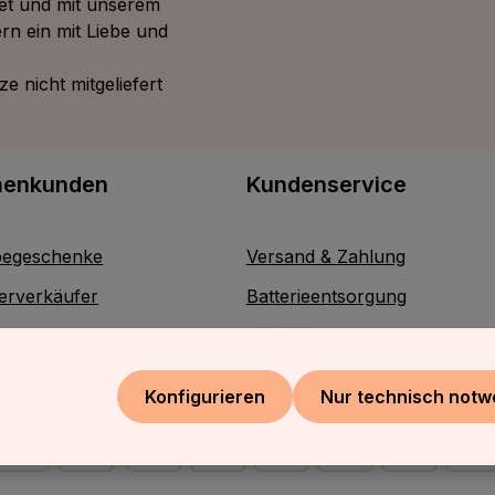
tet und mit unserem
rn ein mit Liebe und
 nicht mitgeliefert
menkunden
Kundenservice
egeschenke
Versand & Zahlung
erverkäufer
Batterieentsorgung
Kontakt
Konfigurieren
Nur technisch notw