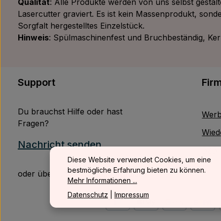
Qualität
: Alle Produkte werden von uns selbst gestal
Lasercutter graviert. Es ist kein Massenprodukt, sonde
Sorgfalt hergestelltes Einzelstück.
Hinweis
: Spülmaschinenfest und Bruchbeständig, Kerze
Support
Fir
Du brauchst Hilfe oder hast
Werb
Fragen?
Wied
Nachricht senden
B2B
Diese Website verwendet Cookies, um eine
bestmögliche Erfahrung bieten zu können.
oder über unser
Kontaktformular
.
Mehr Informationen ...
Datenschutz
|
Impressum