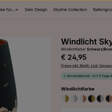
e für...
Dein Design
Skyline Collection
Ballongr
Windlicht Sky
Windlichtfarbe:
Schwarz/Bro
Regulärer Preis:
€ 24,95
Preise inkl. MwSt. zzgl. Versa
Versandbereit - in 1-3 Tage 
auswäh
Windlichtfarbe
Weiß/Gold
Weiß/Silber
Weiß/Bronze
Schwarz/G
Schwa
S
Produkt Anzahl: G