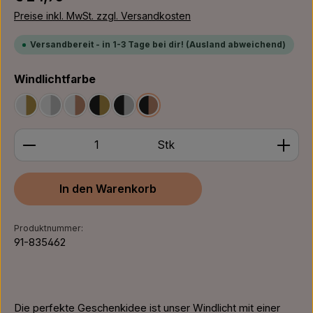
Preise inkl. MwSt. zzgl. Versandkosten
Versandbereit - in 1-3 Tage bei dir! (Ausland abweichend)
auswählen
Windlichtfarbe
Weiß/Gold
Weiß/Silber
Weiß/Bronze
Schwarz/Gold
Schwarz/Silber
Schwarz/Bronze
Produkt Anzahl: Gib den gewünschten Wert ein ode
Stk
In den Warenkorb
Produktnummer:
91-835462
Die perfekte Geschenkidee ist unser Windlicht mit einer