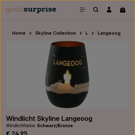
Zum Hauptinhalt springen
Waren
Home
Skyline Collection
L
Langeoog
Bildergalerie überspringen
Windlicht Skyline Langeoog
Windlichtfarbe:
Schwarz/Bronze
Regulärer Preis:
€ 24,95