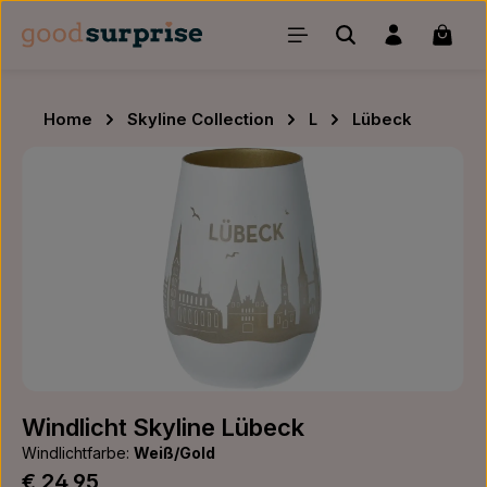
Zum Hauptinhalt springen
Waren
Home
Skyline Collection
L
Lübeck
Bildergalerie überspringen
Windlicht Skyline Lübeck
Windlichtfarbe:
Weiß/Gold
Regulärer Preis:
€ 24,95