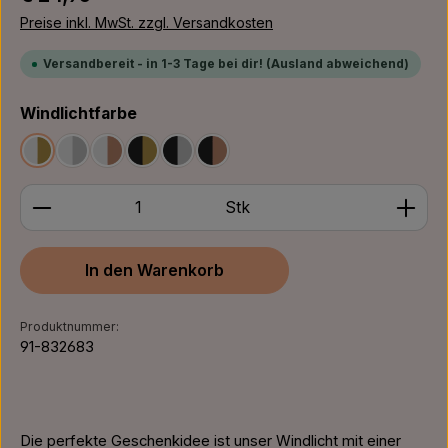
Preise inkl. MwSt. zzgl. Versandkosten
Versandbereit - in 1-3 Tage bei dir! (Ausland abweichend)
auswählen
Windlichtfarbe
Weiß/Gold
Weiß/Silber
Weiß/Bronze
Schwarz/Gold
Schwarz/Silber
Schwarz/Bronze
Produkt Anzahl: Gib den gewünschten Wert ein ode
Stk
In den Warenkorb
Produktnummer:
91-832683
Die perfekte Geschenkidee ist unser Windlicht mit einer