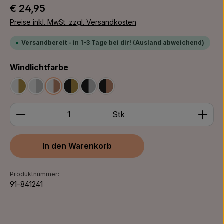
Regulärer Preis:
€ 24,95
Preise inkl. MwSt. zzgl. Versandkosten
Versandbereit - in 1-3 Tage bei dir! (Ausland abweichend)
auswählen
Windlichtfarbe
Weiß/Gold
Weiß/Silber
Weiß/Bronze
Schwarz/Gold
Schwarz/Silber
Schwarz/Bronze
Produkt Anzahl: Gib den gewünschten Wert ein ode
Stk
In den Warenkorb
Produktnummer:
91-841241