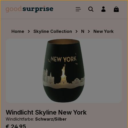
Zum Hauptinhalt springen
Waren
Home
Skyline Collection
N
New York
Bildergalerie überspringen
Windlicht Skyline New York
Windlichtfarbe:
Schwarz/Silber
Regulärer Preis:
€ 24,95