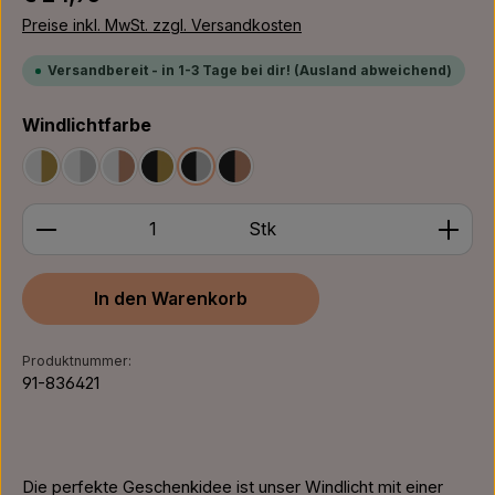
Preise inkl. MwSt. zzgl. Versandkosten
Versandbereit - in 1-3 Tage bei dir! (Ausland abweichend)
auswählen
Windlichtfarbe
Weiß/Gold
Weiß/Silber
Weiß/Bronze
Schwarz/Gold
Schwarz/Silber
Schwarz/Bronze
Produkt Anzahl: Gib den gewünschten Wert ein ode
Stk
In den Warenkorb
Produktnummer:
91-836421
Die perfekte Geschenkidee ist unser Windlicht mit einer