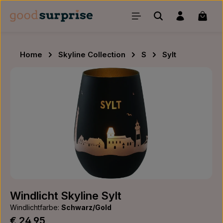
Zum Hauptinhalt springen
Waren
Home
Skyline Collection
S
Sylt
Bildergalerie überspringen
Windlicht Skyline Sylt
Windlichtfarbe:
Schwarz/Gold
Regulärer Preis:
€ 24,95