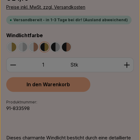
Preise inkl. MwSt. zzgl. Versandkosten
Versandbereit - in 1-3 Tage bei dir! (Ausland abweichend)
auswählen
Windlichtfarbe
Weiß/Gold
Weiß/Silber
Weiß/Bronze
Schwarz/Gold
Schwarz/Silber
Schwarz/Bronze
Produkt Anzahl: Gib den gewünschten Wert ein ode
Stk
In den Warenkorb
Produktnummer:
91-833598
Dieses charmante Windlicht besticht durch eine detaillierte