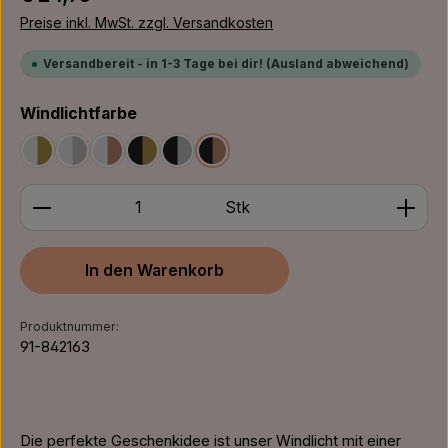
Preise inkl. MwSt. zzgl. Versandkosten
Versandbereit - in 1-3 Tage bei dir! (Ausland abweichend)
auswählen
Windlichtfarbe
Weiß/Gold
Weiß/Silber
Weiß/Bronze
Schwarz/Gold
Schwarz/Silber
Schwarz/Bronze
Produkt Anzahl: Gib den gewünschten Wert ein ode
Stk
In den Warenkorb
Produktnummer:
91-842163
Die perfekte Geschenkidee ist unser Windlicht mit einer