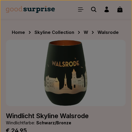
Zum Hauptinhalt springen
Waren
Home
Skyline Collection
W
Walsrode
Bildergalerie überspringen
Windlicht Skyline Walsrode
Windlichtfarbe:
Schwarz/Bronze
Regulärer Preis:
€ 24,95