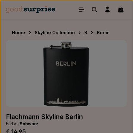
Zum Hauptinhalt springen
Waren
Home
Skyline Collection
B
Berlin
Bildergalerie überspringen
Flachmann Skyline Berlin
Farbe:
Schwarz
Regulärer Preis:
€ 14,95