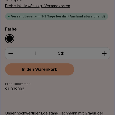
Preise inkl. MwSt. zzgl. Versandkosten
Versandbereit - in 1-3 Tage bei dir! (Ausland abweichend)
auswählen
Farbe
Schwarz
Produkt Anzahl: Gib den gewünschten Wert ein ode
Stk
In den Warenkorb
Produktnummer:
91-839002
Unser hochwertiger Edelstahl-Flachmann mit Gravur der