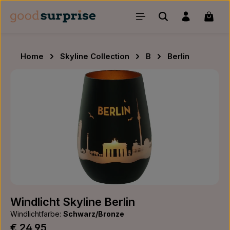
Zum Hauptinhalt springen
Waren
Home
Skyline Collection
B
Berlin
Bildergalerie überspringen
Windlicht Skyline Berlin
Windlichtfarbe:
Schwarz/Bronze
Regulärer Preis:
€ 24,95