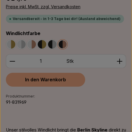
Preise inkl. MwSt. zzgl. Versandkosten
Versandbereit - in 1-3 Tage bei dir! (Ausland abweichend)
auswählen
Windlichtfarbe
Weiß/Gold
Weiß/Silber
Weiß/Bronze
Schwarz/Gold
Schwarz/Silber
Schwarz/Bronze
Produkt Anzahl: Gib den gewünschten Wert ein ode
Stk
In den Warenkorb
Produktnummer:
91-831969
Unser stilvolles Windlicht bringt die
Berlin Skyline
direkt zu