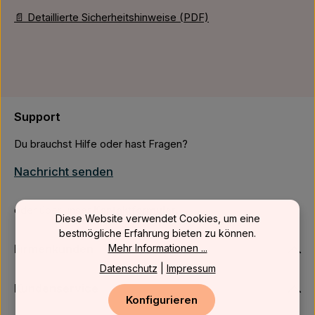
📄 Detaillierte Sicherheitshinweise (PDF)
Support
Du brauchst Hilfe oder hast Fragen?
Nachricht senden
oder über unser
Kontaktformular
.
Diese Website verwendet Cookies, um eine
bestmögliche Erfahrung bieten zu können.
Firmenkunden
Mehr Informationen ...
Datenschutz
|
Impressum
Kundenservice
Konfigurieren