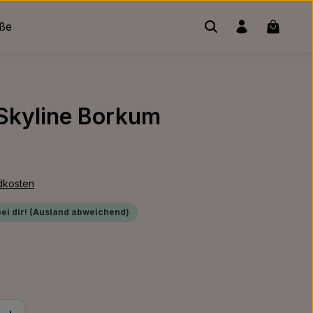
Warenko
üße
 Skyline Borkum
ndkosten
bei dir! (Ausland abweichend)
ib den gewünschten Wert ein oder benu