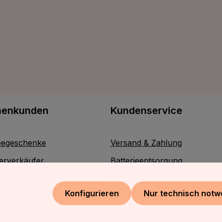
menkunden
Kundenservice
egeschenke
Versand & Zahlung
erverkäufer
Batterieentsorgung
Kontakt
Konfigurieren
Nur technisch notw