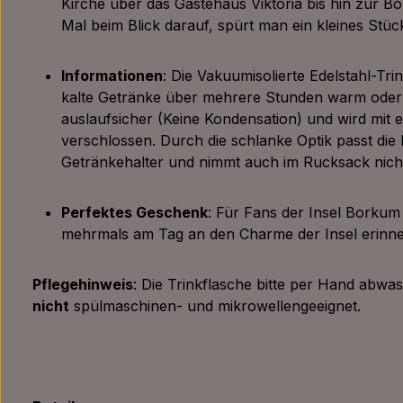
Kirche über das Gästehaus Viktoria bis hin zur B
Mal beim Blick darauf, spürt man ein kleines Stü
Informationen
: Die Vakuumisolierte Edelstahl-Tri
kalte Getränke über mehrere Stunden warm oder ka
auslaufsicher (Keine Kondensation) und wird mit
verschlossen. Durch die schlanke Optik passt die F
Getränkehalter und nimmt auch im Rucksack nicht
Perfektes Geschenk
: Für Fans der Insel Borkum 
mehrmals am Tag an den Charme der Insel erinn
Pflegehinweis
: Die Trinkflasche bitte per Hand abwas
nicht
spülmaschinen- und mikrowellengeeignet.