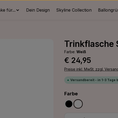
e für...
Dein Design
Skyline Collection
Ballongr
Trinkflasche
Farbe:
Weiß
Regulärer Preis:
€ 24,95
Preise inkl. MwSt. zzgl. Versa
Versandbereit - in 1-3 Tage 
auswählen
Farbe
Schwarz
Weiß
Produkt Anzahl: G