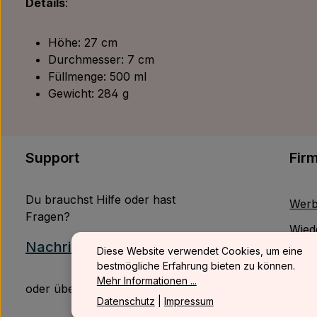
Details
:
Höhe: 27 cm
Durchmesser: 7 cm
Füllmenge: 500 ml
Gewicht: 284 g
Support
Fir
Du brauchst Hilfe oder hast
Werb
Fragen?
Wied
Nachricht senden
Diese Website verwendet Cookies, um eine
B2B
bestmögliche Erfahrung bieten zu können.
Mehr Informationen ...
oder über unser
Kontaktformular
.
Datenschutz
|
Impressum