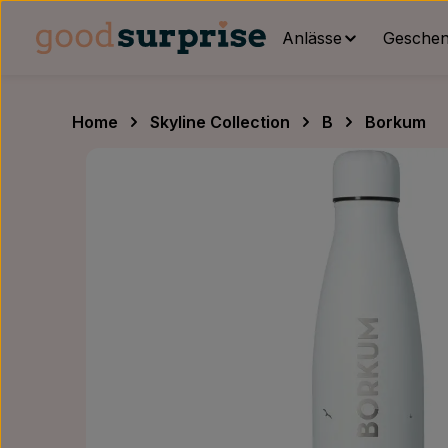
um Hauptinhalt springen
Zur Hauptnavigation springen
Anlässe
Geschenk
Home
Skyline Collection
B
Borkum
Bildergalerie überspringen