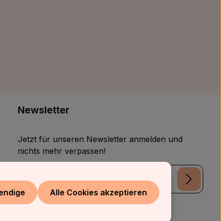
Newsletter
Jetzt für unseren Newsletter anmelden und
nichts mehr verpassen!
E-Mail-Adresse*
endige
Alle Cookies akzeptieren
Datenschutz
Die mit einem Stern (*) markierten Felder sind
Ich habe die
Datenschutzbestimmungen
zur