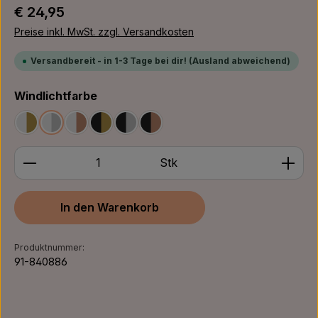
Regulärer Preis:
€ 24,95
Preise inkl. MwSt. zzgl. Versandkosten
Versandbereit - in 1-3 Tage bei dir! (Ausland abweichend)
auswählen
Windlichtfarbe
Weiß/Gold
Weiß/Silber
Weiß/Bronze
Schwarz/Gold
Schwarz/Silber
Schwarz/Bronze
Produkt Anzahl: Gib den gewünschten Wert ein ode
Stk
In den Warenkorb
Produktnummer:
91-840886