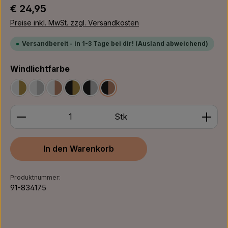
Regulärer Preis:
€ 24,95
Preise inkl. MwSt. zzgl. Versandkosten
Versandbereit - in 1-3 Tage bei dir! (Ausland abweichend)
auswählen
Windlichtfarbe
Weiß/Gold
Weiß/Silber
Weiß/Bronze
Schwarz/Gold
Schwarz/Silber
Schwarz/Bronze
Produkt Anzahl: Gib den gewünschten Wert ein ode
Stk
In den Warenkorb
Produktnummer:
91-834175