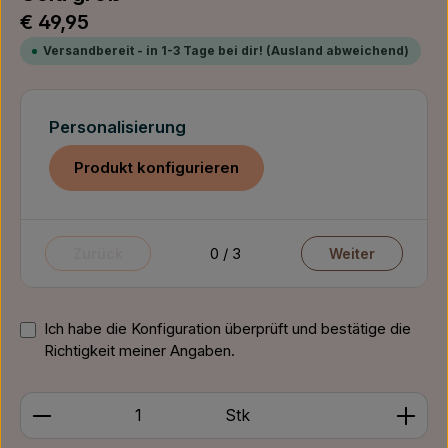
Regulärer Preis:
€ 49,95
Versandbereit - in 1-3 Tage bei dir! (Ausland abweichend)
Personalisierung
Produkt konfigurieren
0 / 3
Zurück
Weiter
Ich habe die Konfiguration überprüft und bestätige die
Richtigkeit meiner Angaben.
Produkt Anzahl: Gib den gewünschten Wert ein ode
Stk