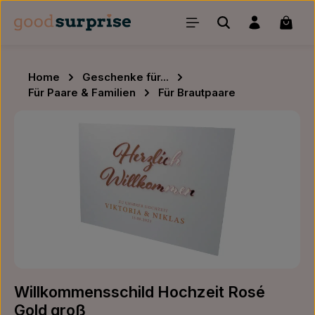
Zum Hauptinhalt springen
Waren
Home
Geschenke für...
Für Paare & Familien
Für Brautpaare
Bildergalerie überspringen
Willkommensschild Hochzeit Rosé
Gold groß