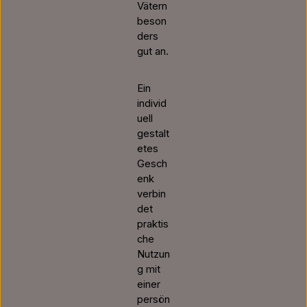
Vätern
beson
ders
gut an.
Ein
individ
uell
gestalt
etes
Gesch
enk
verbin
det
praktis
che
Nutzun
g mit
einer
persön