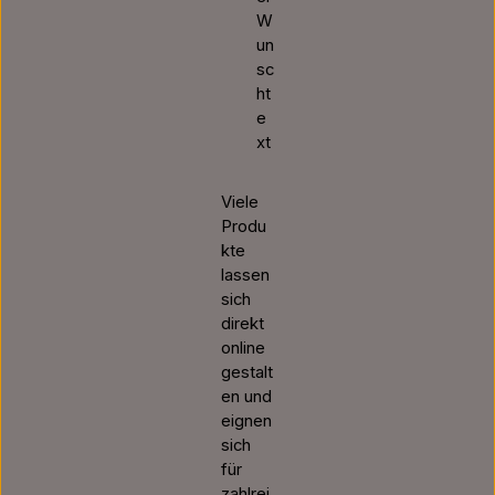
W
un
sc
ht
e
xt
Viele
Produ
kte
lassen
sich
direkt
online
gestalt
en und
eignen
sich
für
zahlrei