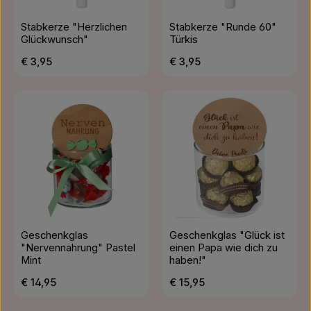
Stabkerze "Herzlichen
Stabkerze "Runde 60"
Glückwunsch"
Türkis
Regulärer Preis:
Regulärer Preis:
€ 3,95
€ 3,95
Geschenkglas
Geschenkglas "Glück ist
"Nervennahrung" Pastel
einen Papa wie dich zu
Mint
haben!"
Regulärer Preis:
Regulärer Preis:
€ 14,95
€ 15,95