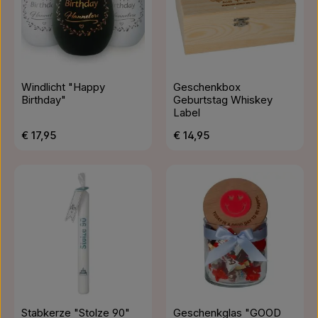
Windlicht "Happy
Geschenkbox
Birthday"
Geburtstag Whiskey
Label
Regulärer Preis:
Regulärer Preis:
€ 17,95
€ 14,95
Stabkerze "Stolze 90"
Geschenkglas "GOOD