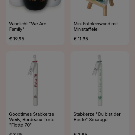
Windlicht "We Are
Mini Fotoleinwand mit
Family"
Ministaffelei
Regulärer Preis:
Regulärer Preis:
€ 19,95
€ 11,95
Goodtimes Stabkerze
Stabkerze "Du bist der
Weiß, Bordeaux Torte
Beste" Smaragd
"Flotte 70"
Regulärer Preis:
Regulärer Preis:
€ 3,95
€ 3,95