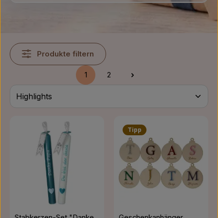
Produkte filtern
1
2
Seite
Seite
Tipp
Stabkerzen-Set "Danke
Geschenkanhänger