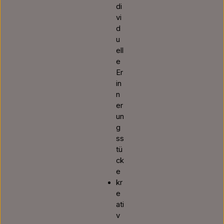
di
vi
d
u
ell
e
Er
in
n
er
un
g
ss
tü
ck
e
kr
e
ati
v