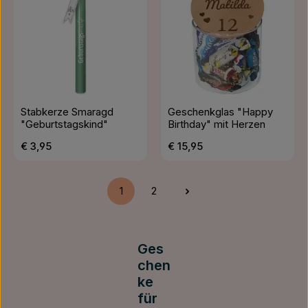
Stabkerze Smaragd
Geschenkglas "Happy
"Geburtstagskind"
Birthday" mit Herzen
Regulärer Preis:
Regulärer Preis:
€ 3,95
€ 15,95
1
2
Seite
Seite
Ges
chen
ke
für