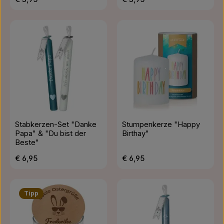
Stabkerzen-Set "Danke
Stumpenkerze "Happy
Papa" & "Du bist der
Birthay"
Beste"
Regulärer Preis:
Regulärer Preis:
€ 6,95
€ 6,95
Tipp