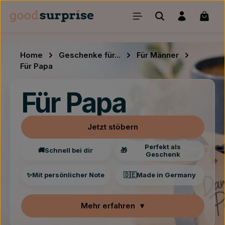
Zum Hauptinhalt springen
Waren
Home
Geschenke für...
Für Männer
Für Papa
Für Papa
Jetzt stöbern
Perfekt als
🚚
Schnell bei dir
🎁
Geschenk
✨
Mit persönlicher Note
🇩🇪
Made in Germany
Mehr erfahren
▾