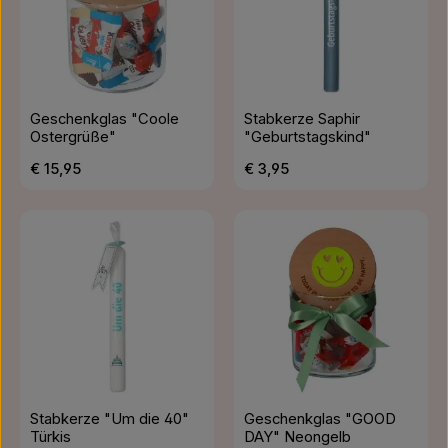
Geschenkglas "Coole
Stabkerze Saphir
Ostergrüße"
"Geburtstagskind"
Regulärer Preis:
Regulärer Preis:
€ 15,95
€ 3,95
Stabkerze "Um die 40"
Geschenkglas "GOOD
Türkis
DAY" Neongelb