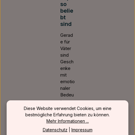
so
belie
bt
sind
Gerad
e für
Väter
sind
Gesch
enke
mit
emotio
naler
Bedeu
tung
oft
Diese Website verwendet Cookies, um eine
wertvo
bestmögliche Erfahrung bieten zu können.
Mehr Informationen ...
ller als
klassis
Datenschutz
|
Impressum
che