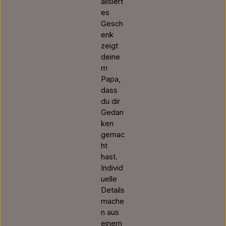
alisiert
es
Gesch
enk
zeigt
deine
m
Papa,
dass
du dir
Gedan
ken
gemac
ht
hast.
Individ
uelle
Details
mache
n aus
einem