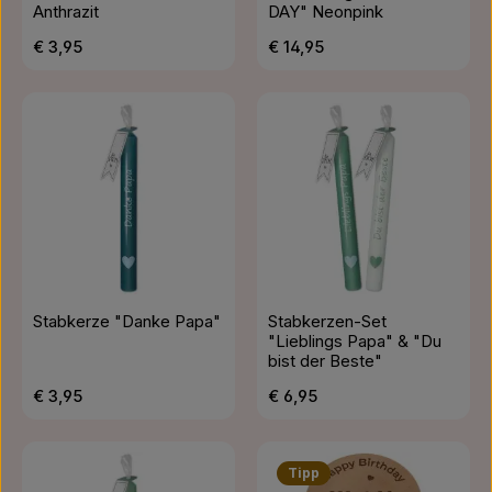
Anthrazit
DAY" Neonpink
Regulärer Preis:
Regulärer Preis:
€ 3,95
€ 14,95
Stabkerze "Danke Papa"
Stabkerzen-Set
"Lieblings Papa" & "Du
bist der Beste"
Regulärer Preis:
Regulärer Preis:
€ 3,95
€ 6,95
Tipp