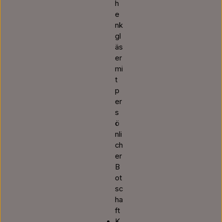
h
e
nk
gl
äs
er
mi
t
p
er
s
ö
nli
ch
er
B
ot
sc
ha
ft
K