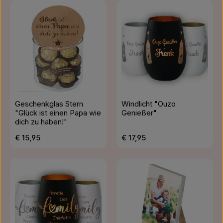
Geschenkglas Stern
Windlicht "Ouzo
"Glück ist einen Papa wie
Genießer"
dich zu haben!"
Regulärer Preis:
Regulärer Preis:
€ 15,95
€ 17,95