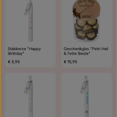
Stabkerze "Happy
Geschenkglas "Petri Heil
Birthday"
& Fette Beute"
Regulärer Preis:
Regulärer Preis:
€ 3,95
€ 15,95