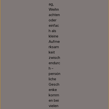
ag,
Weihn
achten
oder
einfac
h als
kleine
Aufme
rksam
keit
zwisch
endurc
h –
persön
liche
Gesch
enke
komm
en bei
vielen