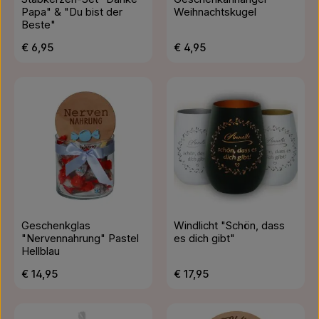
Papa" & "Du bist der
Weihnachtskugel
Beste"
Regulärer Preis:
Regulärer Preis:
€ 6,95
€ 4,95
Geschenkglas
Windlicht "Schön, dass
"Nervennahrung" Pastel
es dich gibt"
Hellblau
Regulärer Preis:
Regulärer Preis:
€ 14,95
€ 17,95