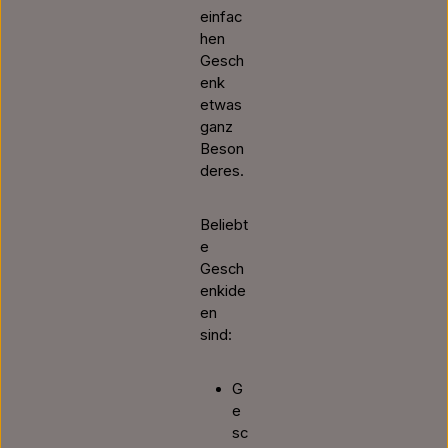
einfac
hen
Gesch
enk
etwas
ganz
Beson
deres.
Beliebt
e
Gesch
enkide
en
sind:
G
e
sc