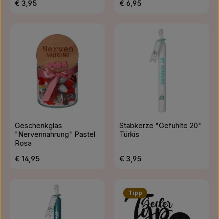
Regulärer Preis:
Regulärer Preis:
€ 3,95
€ 6,95
Geschenkglas
Stabkerze "Gefühlte 20"
"Nervennahrung" Pastel
Türkis
Rosa
Regulärer Preis:
Regulärer Preis:
€ 14,95
€ 3,95
Tipp