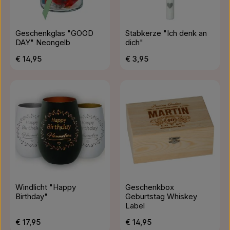
Geschenkglas "GOOD
Stabkerze "Ich denk an
DAY" Neongelb
dich"
Regulärer Preis:
Regulärer Preis:
€ 14,95
€ 3,95
Windlicht "Happy
Geschenkbox
Birthday"
Geburtstag Whiskey
Label
Regulärer Preis:
Regulärer Preis:
€ 17,95
€ 14,95