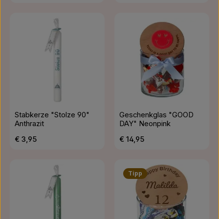
Stabkerze "Stolze 90"
Geschenkglas "GOOD
Anthrazit
DAY" Neonpink
Regulärer Preis:
Regulärer Preis:
€ 3,95
€ 14,95
Tipp