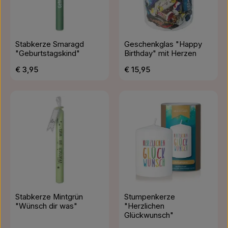
Stabkerze Smaragd
Geschenkglas "Happy
"Geburtstagskind"
Birthday" mit Herzen
Regulärer Preis:
Regulärer Preis:
€ 3,95
€ 15,95
Stabkerze Mintgrün
Stumpenkerze
"Wünsch dir was"
"Herzlichen
Glückwunsch"