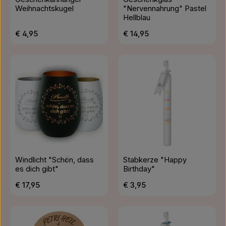
Weihnachtskugel
"Nervennahrung" Pastel
Hellblau
Regulärer Preis:
Regulärer Preis:
€ 4,95
€ 14,95
Windlicht "Schön, dass
Stabkerze "Happy
es dich gibt"
Birthday"
Regulärer Preis:
Regulärer Preis:
€ 17,95
€ 3,95