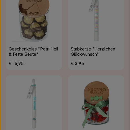
Geschenkglas "Petri Heil
Stabkerze "Herzlichen
& Fette Beute"
Glückwunsch"
Regulärer Preis:
Regulärer Preis:
€ 15,95
€ 3,95