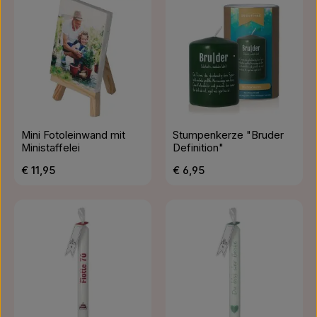
Mini Fotoleinwand mit
Stumpenkerze "Bruder
Ministaffelei
Definition"
Regulärer Preis:
Regulärer Preis:
€ 11,95
€ 6,95