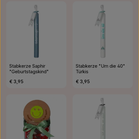
Stabkerze Saphir
Stabkerze "Um die 40"
"Geburtstagskind"
Türkis
Regulärer Preis:
Regulärer Preis:
€ 3,95
€ 3,95