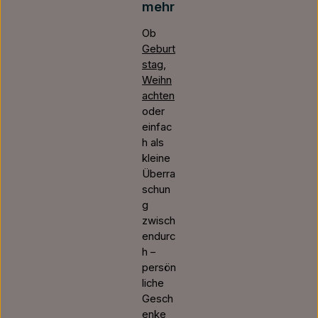
mehr
Ob
Geburt
stag
,
Weihn
achten
oder
einfac
h als
kleine
Überra
schun
g
zwisch
endurc
h –
persön
liche
Gesch
enke