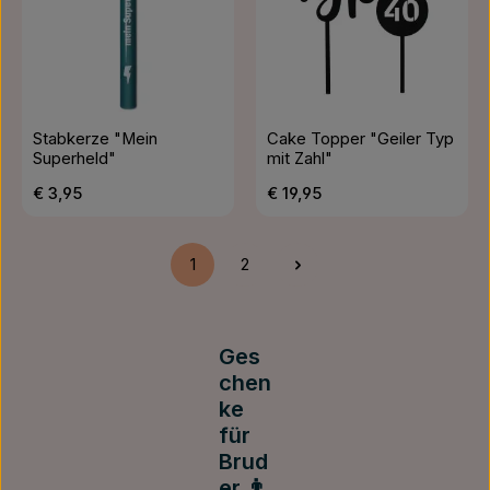
Stabkerze "Mein
Cake Topper "Geiler Typ
Superheld"
mit Zahl"
Regulärer Preis:
Regulärer Preis:
€ 3,95
€ 19,95
1
2
Seite
Seite
Ges
chen
ke
für
Brud
er 👨