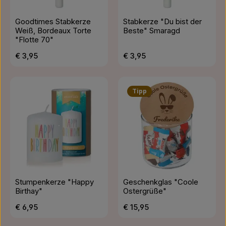
Goodtimes Stabkerze
Stabkerze "Du bist der
Weiß, Bordeaux Torte
Beste" Smaragd
"Flotte 70"
Regulärer Preis:
Regulärer Preis:
€ 3,95
€ 3,95
Tipp
Stumpenkerze "Happy
Geschenkglas "Coole
Birthay"
Ostergrüße"
Regulärer Preis:
Regulärer Preis:
€ 6,95
€ 15,95