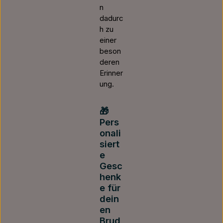
n
dadurc
h zu
einer
beson
deren
Erinner
ung.
🎁
Pers
onali
siert
e
Gesc
henk
e für
dein
en
Brud