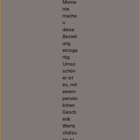
Mome
nte
mache
n
diese
Bezieh
ung
einziga
rtig.
Umso
schön
er ist
es, mit
einem
persön
lichen
Gesch
enk
Werts
chätzu
ng zu