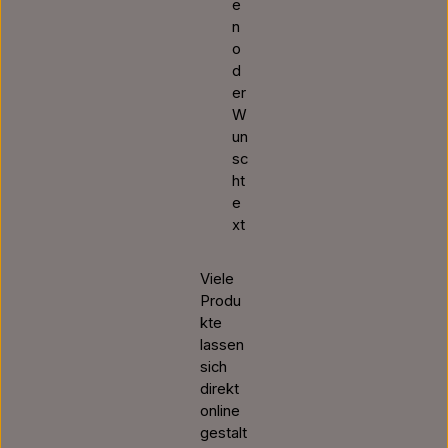
e
n
o
d
er
W
un
sc
ht
e
xt
Viele
Produ
kte
lassen
sich
direkt
online
gestalt