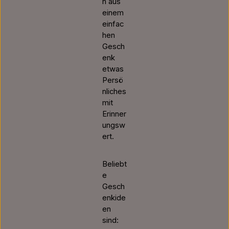
n aus
einem
einfac
hen
Gesch
enk
etwas
Persö
nliches
mit
Erinner
ungsw
ert.
Beliebt
e
Gesch
enkide
en
sind: