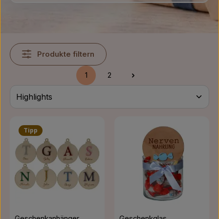
Produkte filtern
1
2
Seite
Seite
Tipp
Geschenkanhänger
Geschenkglas