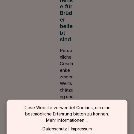
e für
Brüd
er
belie
bt
sind
Persö
nliche
Gesch
enke
zeigen
Werts
chätzu
ng und
mache
Diese Website verwendet Cookies, um eine
n
bestmögliche Erfahrung bieten zu können.
deutlic
Mehr Informationen ...
h,
Datenschutz
|
Impressum
dass