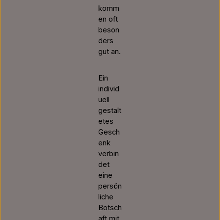
komm
en oft
beson
ders
gut an.
Ein
individ
uell
gestalt
etes
Gesch
enk
verbin
det
eine
persön
liche
Botsch
aft mit