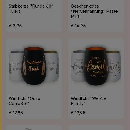
Stabkerze "Runde 60"
Geschenkglas
Türkis
"Nervennahrung" Pastel
Mint
Regulärer Preis:
Regulärer Preis:
€ 3,95
€ 14,95
Windlicht "Ouzo
Windlicht "We Are
Genießer"
Family"
Regulärer Preis:
Regulärer Preis:
€ 17,95
€ 19,95