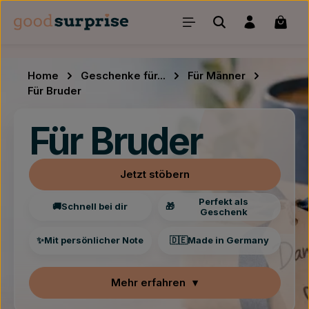
Zum Hauptinhalt springen
Waren
Home
Geschenke für...
Für Männer
Für Bruder
Für Bruder
Jetzt stöbern
Perfekt als
🚚
Schnell bei dir
🎁
Geschenk
✨
Mit persönlicher Note
🇩🇪
Made in Germany
Mehr erfahren
▾