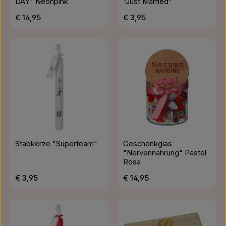
DAY" Neonpink
"Just Married"
Regulärer Preis:
Regulärer Preis:
€ 14,95
€ 3,95
Stabkerze "Superteam"
Geschenkglas
"Nervennahrung" Pastel
Rosa
Regulärer Preis:
Regulärer Preis:
€ 3,95
€ 14,95