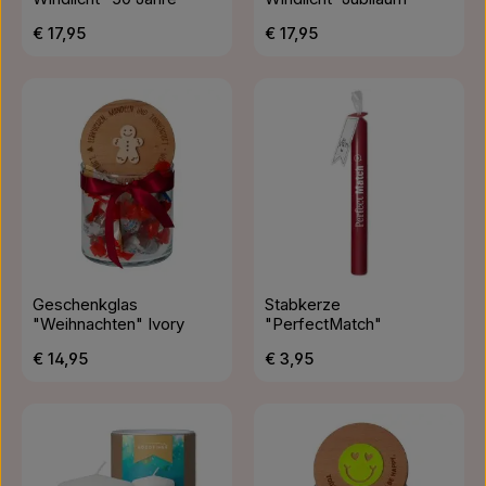
Regulärer Preis:
Regulärer Preis:
€ 17,95
€ 17,95
Geschenkglas
Stabkerze
"Weihnachten" Ivory
"PerfectMatch"
Regulärer Preis:
Regulärer Preis:
€ 14,95
€ 3,95