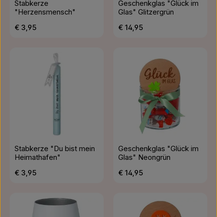
Stabkerze
Geschenkglas "Glück im
"Herzensmensch"
Glas" Glitzergrün
Regulärer Preis:
Regulärer Preis:
€ 3,95
€ 14,95
Stabkerze "Du bist mein
Geschenkglas "Glück im
Heimathafen"
Glas" Neongrün
Regulärer Preis:
Regulärer Preis:
€ 3,95
€ 14,95