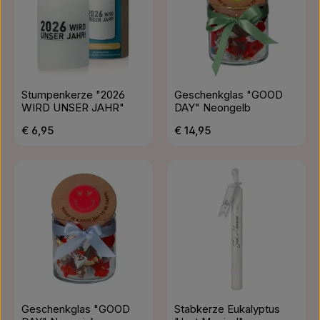
Stumpenkerze "2026
Geschenkglas "GOOD
WIRD UNSER JAHR"
DAY" Neongelb
Regulärer Preis:
Regulärer Preis:
€ 6,95
€ 14,95
Geschenkglas "GOOD
Stabkerze Eukalyptus