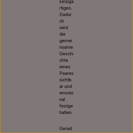
Einziga
rtiges.
Dadur
ch
wird
die
gemei
nsame
Geschi
chte
eines
Paares
sichtb
ar und
emotio
nal
festge
halten.
Gerad