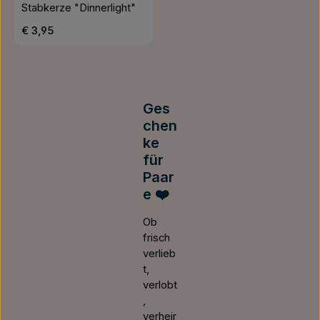
Stabkerze "Dinnerlight"
Regulärer Preis:
€ 3,95
Ges
chen
ke
für
Paar
e ❤️
Ob
frisch
verlieb
t,
verlobt
,
verheir