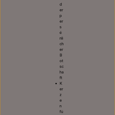
d
er
p
er
s
ö
nli
ch
er
B
ot
sc
ha
ft
K
er
z
e
n
fü