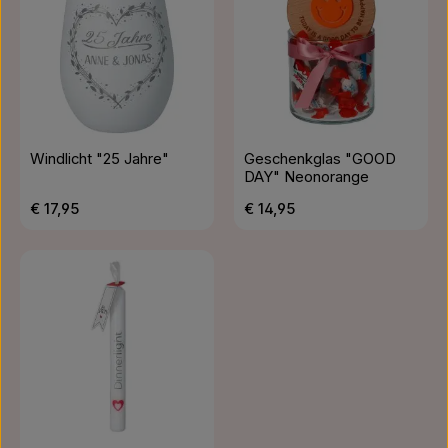
Windlicht "25 Jahre"
Geschenkglas "GOOD
DAY" Neonorange
Regulärer Preis:
Regulärer Preis:
€ 17,95
€ 14,95