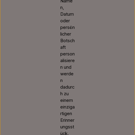
Name
n,
Datum
oder
persön
licher
Botsch
aft
person
alisiere
n und
werde
n
dadurc
h zu
einem
einziga
rtigen
Erinner
ungsst
ück.