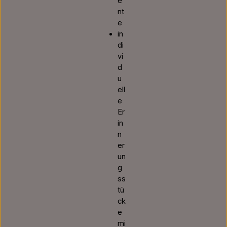
e
nt
e
in
di
vi
d
u
ell
e
Er
in
n
er
un
g
ss
tü
ck
e
mi