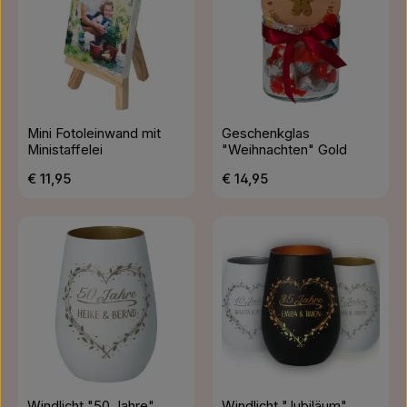
Mini Fotoleinwand mit
Geschenkglas
Ministaffelei
"Weihnachten" Gold
Regulärer Preis:
Regulärer Preis:
€ 11,95
€ 14,95
Windlicht "50 Jahre"
Windlicht "Jubiläum"