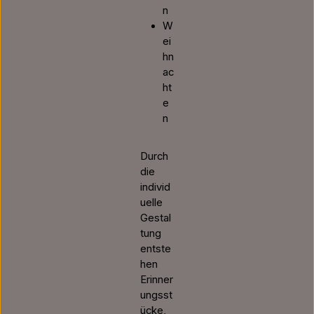
n
W
ei
hn
ac
ht
e
n
Durch
die
individ
uelle
Gestal
tung
entste
hen
Erinner
ungsst
ücke,