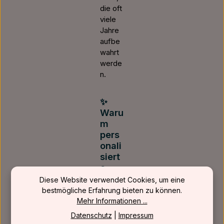
die oft
viele
Jahre
aufbe
wahrt
werde
n.
✨
Waru
m
pers
onali
siert
e
Gesc
Diese Website verwendet Cookies, um eine
henk
bestmögliche Erfahrung bieten zu können.
e für
Mehr Informationen ...
Paar
Datenschutz
|
Impressum
e so