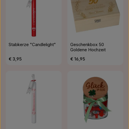
Stabkerze "Candlelight"
Geschenkbox 50
Goldene Hochzeit
Regulärer Preis:
Regulärer Preis:
€ 3,95
€ 16,95